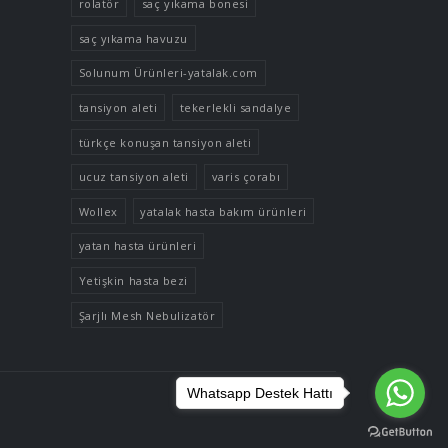
rolatör
saç yıkama bonesi
saç yıkama havuzu
Solunum Ürünleri-yatalak.com
tansiyon aleti
tekerlekli sandalye
türkçe konuşan tansiyon aleti
ucuz tansiyon aleti
varis çorabı
Wollex
yatalak hasta bakım ürünleri
yatan hasta ürünleri
Yetişkin hasta bezi
Şarjlı Mesh Nebulizatör
Whatsapp Destek Hattı