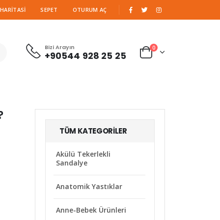
|
 HARITASI
SEPET
OTURUM AÇ
Bizi Arayın
0
+90544 928 25 25
?
TÜM KATEGORILER
Akülü Tekerlekli
Sandalye
Anatomik Yastıklar
Anne-Bebek Ürünleri