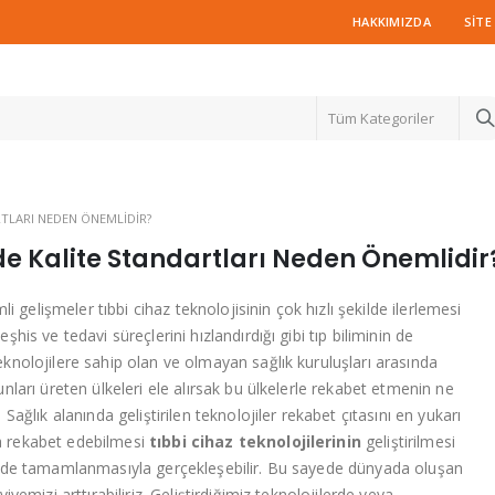
HAKKIMIZDA
SITE
Tüm Kategoriler
TLARI NEDEN ÖNEMLIDIR?
de Kalite Standartları Neden Önemlidir
gelişmeler tıbbi cihaz teknolojisinin çok hızlı şekilde ilerlemesi
şhis ve tedavi süreçlerini hızlandırdığı gibi tıp biliminin de
eknolojilere sahip olan ve olmayan sağlık kuruluşları arasında
unları üreten ülkeleri ele alırsak bu ülkelerle rekabet etmenin ne
 Sağlık alanında geliştirilen teknolojiler rekabet çıtasını en yukarı
a rekabet edebilmesi
tıbbi cihaz teknolojilerinin
geliştirilmesi
sürede tamamlanmasıyla gerçekleşebilir. Bu sayede dünyada oluşan
viyemizi arttırabiliriz. Geliştirdiğimiz teknolojilerde veya