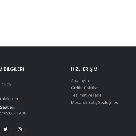
M BILGILERI
HIZLI ERIŞIM
Anasayfa
 25 25
Gizlilik Politikası
Teslimat ve İade
talak.com
Mesafeli Satış Sözleşmesi
Saatleri:
 / 09:00 - 19:00