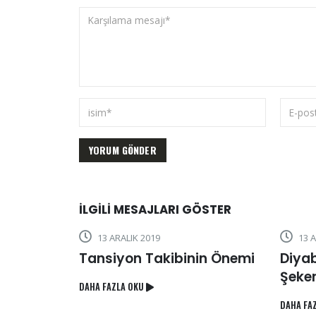
İLGILI MESAJLARI GÖSTER
RALIK 2019
13 ARALIK 2019
yon Takibinin Önemi
Diyabet Hastalarında
Şekeri Takibi Nasıl Yap
ZLA OKU
DAHA FAZLA OKU