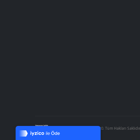
Tek Tıkla Ödeme Kolaylığı
7/24 Canlı Destek
© Yatalak.com 2020. Tüm Hakları Saklıdı
%100 Sorunsuz Alışveriş