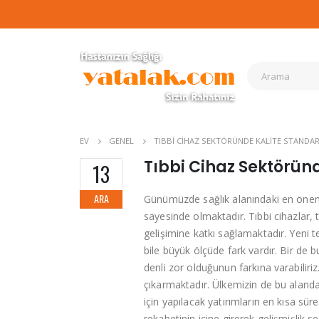
EV
GENEL
TIBBI CIHAZ SEKTÖRÜNDE KALITE STANDAR
Tıbbi Cihaz Sektörün
13
ARA
Günümüzde sağlık alanındaki en önemli 
sayesinde olmaktadır. Tıbbi cihazlar, te
gelişimine katkı sağlamaktadır. Yeni t
bile büyük ölçüde fark vardır. Bir de b
denli zor olduğunun farkına varabiliriz.
çıkarmaktadır. Ülkemizin de bu aland
için yapılacak yatırımların en kısa 
rekabetinin içine girerek gelişmişlik se