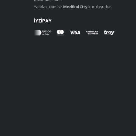
Yatalak.com bir
MedikalCity
kuruluşudur.
İYZIPAY