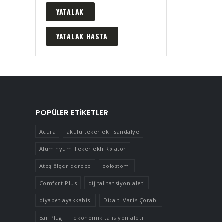
YATALAK
YATALAK HASTA
POPÜLER ETIKETLER
Acura
akülü tekerlekli sandalye
Alüminyum Tekerlekli Rolatör
Ateş ölçer derece
colostomi
Comfort Plus
dijital tansiyon aleti
diyabet ayakkabisi
Dizaltı Varis Çorabı
Ear Plug
ekonomik tansiyon aleti