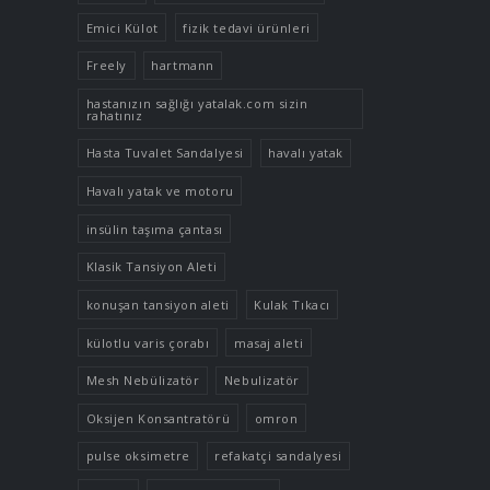
Emici Külot
fizik tedavi ürünleri
Freely
hartmann
hastanızın sağlığı yatalak.com sizin
rahatınız
Hasta Tuvalet Sandalyesi
havalı yatak
Havalı yatak ve motoru
insülin taşıma çantası
Klasik Tansiyon Aleti
konuşan tansiyon aleti
Kulak Tıkacı
külotlu varis çorabı
masaj aleti
Mesh Nebülizatör
Nebulizatör
Oksijen Konsantratörü
omron
pulse oksimetre
refakatçi sandalyesi