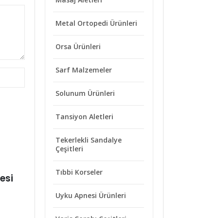
Metal Ortopedi Ürünleri
Orsa Ürünleri
Sarf Malzemeler
Solunum Ürünleri
Tansiyon Aletleri
Tekerlekli Sandalye
Çeşitleri
2019
13 ARALIK 2019
Tıbbi Korseler
lava Tipi Havalı
Tansiyon Takibinin Önemi
llanmamalısınız?
Uyku Apnesi Ürünleri
DAHA FAZLA OKU