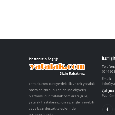
İLETIŞI
Telefon:
0544 928
Email:
info@ya
Yatalak.com Türkiye'deki ilk ve tek yatalak
hastalar için sunulan online alışveriş
Çalışma 
Pzt - Cmt
platformudur. Yatalak.com aracılığı ile,
yatalak hastalarınız için siparişler verebilir
veya bazı destek taleplerinde
bulunabilirsiniz.