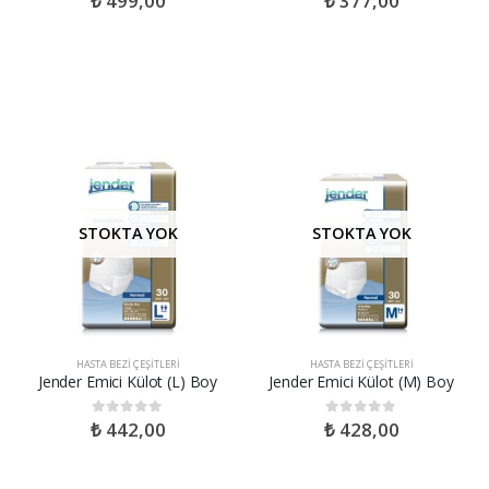
₺
499,00
₺
377,00
STOKTA YOK
STOKTA YOK
HASTA BEZI ÇEŞITLERI
HASTA BEZI ÇEŞITLERI
Jender Emici Külot (L) Boy
Jender Emici Külot (M) Boy
₺
442,00
₺
428,00
0
out of 5
0
out of 5