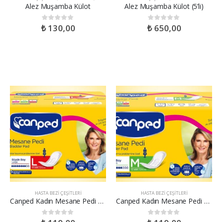
Alez Muşamba Külot
Alez Muşamba Külot (5’li)
₺
130,00
₺
650,00
0
out of 5
0
out of 5
HASTA BEZI ÇEŞITLERI
HASTA BEZI ÇEŞITLERI
Canped Kadın Mesane Pedi Large 10 lu
Canped Kadın Mesane Pedi Medium 10’lu
0
out of 5
0
out of 5