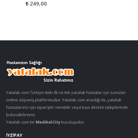
₺
249,00
0
out of 5
Yatalak.com Türkiye'deki ilk ve tek yatalak hastalar için sunulan
online alışveriş platformudur. Yatalak.com aracılığı ile, yatalak
hastalarınız için siparişler verebilir veya bazı destek taleplerinde
bulunabilirsiniz.
Yatalak.com bir
MedikalCity
kuruluşudur.
İYZIPAY