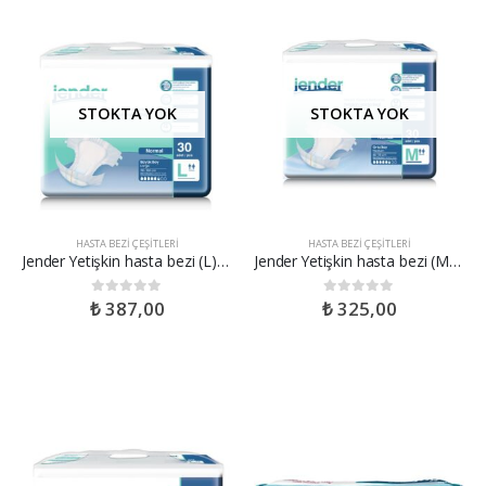
STOKTA YOK
STOKTA YOK
HASTA BEZI ÇEŞITLERI
HASTA BEZI ÇEŞITLERI
Jender Yetişkin hasta bezi (L) Boy
Jender Yetişkin hasta bezi (M) Boy
₺
387,00
₺
325,00
0
out of 5
0
out of 5