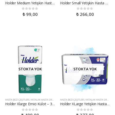
Holder Medium Yetişkin Hasta Bezi – 8 Adet
Holder Small Yetişkin Hasta Bezi – 30 Adet
₺
99,00
₺
266,00
0
out of 5
0
out of 5
STOKTA YOK
STOKTA YOK
HASTA BEZI ÇEŞITLERI
,
YATALAK HASTA ÜRÜNLERI
HASTA BEZI ÇEŞITLERI
,
YATALAK HASTA ÜRÜNLERI
Holder Xlarge Emici Külot – 30 Adet
Holder XLarge Yetişkin Hasta Bezi – 30 Adet
0
out of 5
0
out of 5