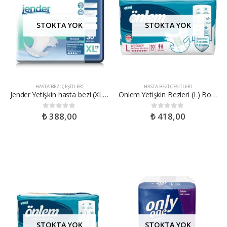
STOKTA YOK
STOKTA YOK
HASTA BEZI ÇEŞITLERI
HASTA BEZI ÇEŞITLERI
Jender Yetişkin hasta bezi (XL) Boy
Önlem Yetişkin Bezleri (L) Boy 30’lu
₺
388,00
₺
418,00
0
out of 5
0
out of 5
STOKTA YOK
STOKTA YOK