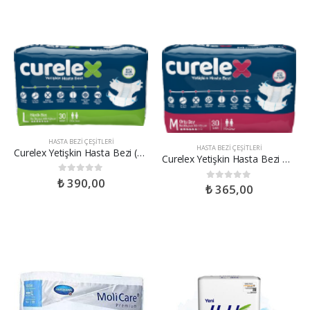
HASTA BEZI ÇEŞITLERI
HASTA BEZI ÇEŞITLERI
Curelex Yetişkin Hasta Bezi (L) Boy 30’lu
Curelex Yetişkin Hasta Bezi M Boy 30’lu
₺
390,00
0
out of 5
₺
365,00
0
out of 5