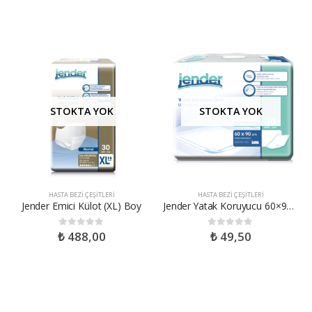
STOKTA YOK
STOKTA YOK
HASTA BEZI ÇEŞITLERI
HASTA BEZI ÇEŞITLERI
Jender Emici Külot (XL) Boy
Jender Yatak Koruyucu 60×90 cm Örtü
₺
488,00
₺
49,50
0
out of 5
0
out of 5