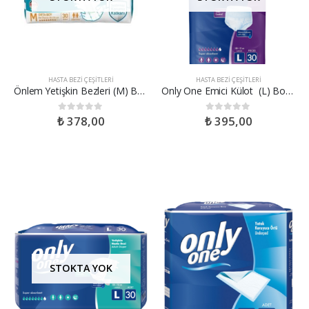
HASTA BEZI ÇEŞITLERI
HASTA BEZI ÇEŞITLERI
Önlem Yetişkin Bezleri (M) Boy 30’lu
Only One Emici Külot (L) Boy 30’lu
₺
378,00
₺
395,00
0
out of 5
0
out of 5
STOKTA YOK