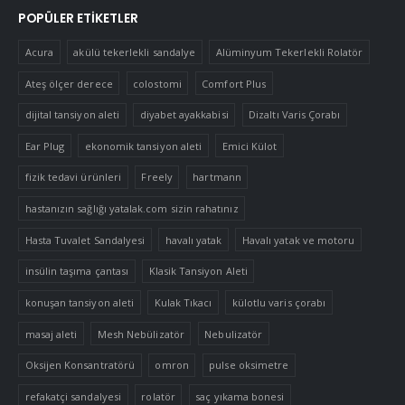
POPÜLER ETIKETLER
Acura
akülü tekerlekli sandalye
Alüminyum Tekerlekli Rolatör
Ateş ölçer derece
colostomi
Comfort Plus
dijital tansiyon aleti
diyabet ayakkabisi
Dizaltı Varis Çorabı
Ear Plug
ekonomik tansiyon aleti
Emici Külot
fizik tedavi ürünleri
Freely
hartmann
hastanızın sağlığı yatalak.com sizin rahatınız
Hasta Tuvalet Sandalyesi
havalı yatak
Havalı yatak ve motoru
insülin taşıma çantası
Klasik Tansiyon Aleti
konuşan tansiyon aleti
Kulak Tıkacı
külotlu varis çorabı
masaj aleti
Mesh Nebülizatör
Nebulizatör
Oksijen Konsantratörü
omron
pulse oksimetre
refakatçi sandalyesi
rolatör
saç yıkama bonesi