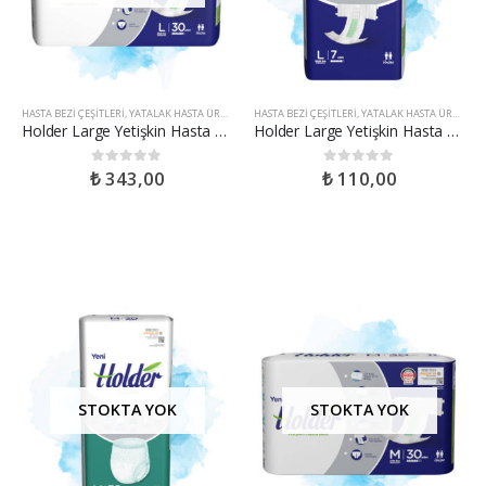
HASTA BEZI ÇEŞITLERI
,
YATALAK HASTA ÜRÜNLERI
HASTA BEZI ÇEŞITLERI
,
YATALAK HASTA ÜRÜNLERI
Holder Large Yetişkin Hasta Bezi – 30 Adet
Holder Large Yetişkin Hasta Bezi – 7 Adet
₺
343,00
₺
110,00
0
out of 5
0
out of 5
STOKTA YOK
STOKTA YOK