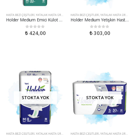
HASTA BEZI ÇEŞITLERI
,
YATALAK HASTA ÜRÜNLERI
HASTA BEZI ÇEŞITLERI
,
YATALAK HASTA ÜRÜNLERI
Holder Medium Emici Külot – 30 Adet
Holder Medium Yetişkin Hasta Bezi – 30 Adet
₺
424,00
₺
303,00
0
out of 5
0
out of 5
STOKTA YOK
STOKTA YOK
HASTA BEZI ÇEŞITLERI
,
YATALAK HASTA ÜRÜNLERI
HASTA BEZI ÇEŞITLERI
,
YATALAK HASTA ÜRÜNLERI