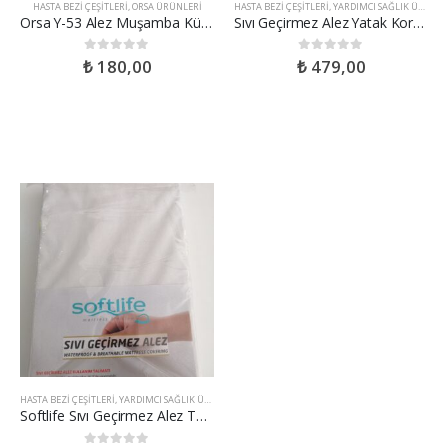
HASTA BEZI ÇEŞITLERI
,
ORSA ÜRÜNLERI
HASTA BEZI ÇEŞITLERI
,
YARDIMCI SAĞLIK ÜRÜNLERI
Orsa Y-53 Alez Muşamba Külot Welcrolu
Sıvı Geçirmez Alez Yatak Koruyucu Çift Kişilik
₺
180,00
₺
479,00
0
out of 5
0
out of 5
HASTA BEZI ÇEŞITLERI
,
YARDIMCI SAĞLIK ÜRÜNLERI
Softlife Sıvı Geçirmez Alez Tek Kişilik