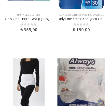
HASTA BEZI ÇEŞITLERI
HASTA BEZI ÇEŞITLERI
,
YARDIMCI SAĞLIK ÜRÜNLERI
Only One Hasta Bezi (L) Boy 30’lu
Only One Yatak Koruyucu Örtü 60×90 Cm-30’lu
₺
365,00
₺
190,00
0
out of 5
0
out of 5