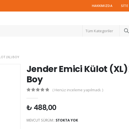
HAKKIMIZDA
SITE
Tüm Kategoriler
LOT (XL) BOY
Jender Emici Külot (XL)
Boy
( Henüz inceleme yapılmadı. )
0
out of 5
₺
488,00
MEVCUT SÜRÜM::
STOKTA YOK