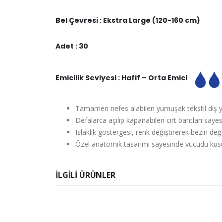
Bel Çevresi : Ekstra Large (120-160 cm)
Adet : 30
Emicilik Seviyesi : Hafif – Orta Emici
Tamamen nefes alabilen yumuşak tekstil dış yüz
Defalarca açılıp kapanabilen cırt bantları sayesi
Islaklık göstergesi, renk değiştirerek bezin de
Özel anatomik tasarımı sayesinde vücudu kusu
ILGILI ÜRÜNLER