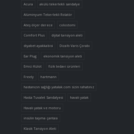
Acura
akülü tekerlekli sandalye
Alüminyum Tekerlekli Rolatör
Ateş ölçer derece
colostomi
Comfort Plus
dijital tansiyon aleti
diyabet ayakkabisi
Dizaltı Varis Çorabı
Ear Plug
ekonomik tansiyon aleti
Emici Külot
fizik tedavi ürünleri
Freely
hartmann
hastanızın sağlığı yatalak.com sizin rahatınız
Hasta Tuvalet Sandalyesi
havalı yatak
Havalı yatak ve motoru
insülin taşıma çantası
Klasik Tansiyon Aleti