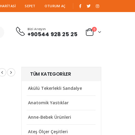
|
 HARITASI
SEPET
OTURUM AÇ
Bizi Arayın
0
+90544 928 25 25
TÜM KATEGORILER
Akülü Tekerlekli Sandalye
Anatomik Yastıklar
Anne-Bebek Ürünleri
Ateş Ölçer Çeşitleri