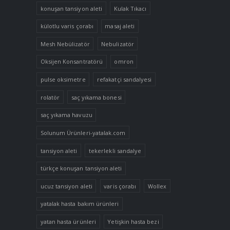
konuşan tansiyon aleti
Kulak Tıkacı
külotlu varis çorabı
masaj aleti
Mesh Nebülizatör
Nebulizatör
Oksijen Konsantratörü
omron
pulse oksimetre
refakatçi sandalyesi
rolatör
saç yıkama bonesi
saç yıkama havuzu
Solunum Ürünleri-yatalak.com
tansiyon aleti
tekerlekli sandalye
türkçe konuşan tansiyon aleti
ucuz tansiyon aleti
varis çorabı
Wollex
yatalak hasta bakım ürünleri
yatan hasta ürünleri
Yetişkin hasta bezi