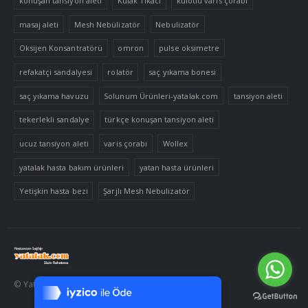
konuşan tansiyon aleti
Kulak Tıkacı
külotlu varis çorabı
masaj aleti
Mesh Nebülizatör
Nebulizatör
Oksijen Konsantratörü
omron
pulse oksimetre
refakatçi sandalyesi
rolatör
saç yıkama bonesi
saç yıkama havuzu
Solunum Ürünleri-yatalak.com
tansiyon aleti
tekerlekli sandalye
türkçe konuşan tansiyon aleti
ucuz tansiyon aleti
varis çorabı
Wollex
yatalak hasta bakım ürünleri
yatan hasta ürünleri
Yetişkin hasta bezi
Şarjlı Mesh Nebulizatör
Tek Tıkla Ödeme Kolaylığı
7/24 Canlı Destek
© Yatalak.com 2020. Tüm Hakları Saklıdır
%100 Sorunsuz Alışveriş