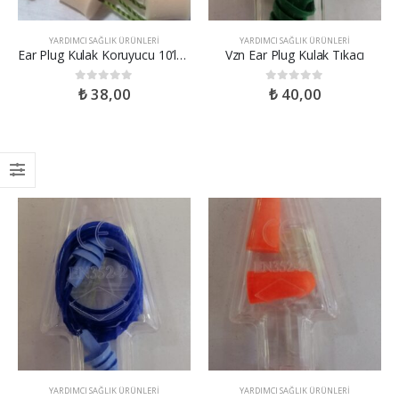
YARDIMCI SAĞLIK ÜRÜNLERI
YARDIMCI SAĞLIK ÜRÜNLERI
Ear Plug Kulak Koruyucu 10’lu Eko Paket
Vzn Ear Plug Kulak Tıkacı
₺
38,00
₺
40,00
0
out of 5
0
out of 5
YARDIMCI SAĞLIK ÜRÜNLERI
YARDIMCI SAĞLIK ÜRÜNLERI