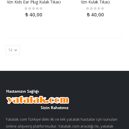
Vzn Kids Ear Plug Kulak Tıkacı
Vzn Kulak Tıkacı
₺
40,00
₺
40,00
0
out of 5
0
out of 5
Yatalak.com Türkiye'deki ilk ve tek yatalak hastalar için sunulan
online alışveriş platformudur. Yatalak.com aracılığı ile, yatalak