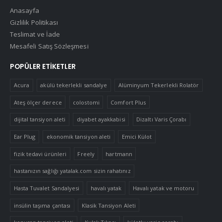
Anasayfa
Gizlilik Politikası
Teslimat ve İade
Mesafeli Satış Sözleşmesi
POPÜLER ETIKETLER
Acura
akülü tekerlekli sandalye
Alüminyum Tekerlekli Rolatör
Ateş ölçer derece
colostomi
Comfort Plus
dijital tansiyon aleti
diyabet ayakkabisi
Dizaltı Varis Çorabı
Ear Plug
ekonomik tansiyon aleti
Emici Külot
fizik tedavi ürünleri
Freely
hartmann
hastanızın sağlığı yatalak.com sizin rahatınız
Hasta Tuvalet Sandalyesi
havalı yatak
Havalı yatak ve motoru
insülin taşıma çantası
Klasik Tansiyon Aleti