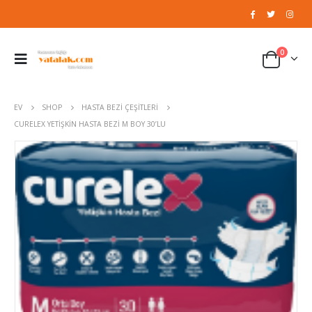
0
EV
SHOP
HASTA BEZI ÇEŞITLERI
CURELEX YETIŞKIN HASTA BEZI M BOY 30’LU