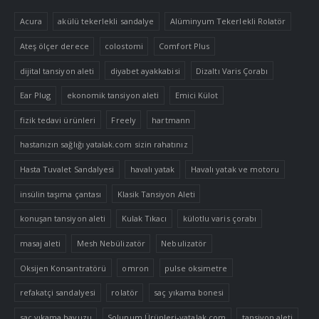
Acura
akülü tekerlekli sandalye
Alüminyum Tekerlekli Rolatör
Ateş ölçer derece
colostomi
Comfort Plus
dijital tansiyon aleti
diyabet ayakkabisi
Dizaltı Varis Çorabı
Ear Plug
ekonomik tansiyon aleti
Emici Külot
fizik tedavi ürünleri
Freely
hartmann
hastanızın sağlığı yatalak.com sizin rahatınız
Hasta Tuvalet Sandalyesi
havalı yatak
Havalı yatak ve motoru
insülin taşıma çantası
Klasik Tansiyon Aleti
konuşan tansiyon aleti
Kulak Tıkacı
külotlu varis çorabı
masaj aleti
Mesh Nebülizatör
Nebulizatör
Oksijen Konsantratörü
omron
pulse oksimetre
refakatçi sandalyesi
rolatör
saç yıkama bonesi
saç yıkama havuzu
Solunum Ürünleri-yatalak.com
tansiyon aleti