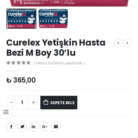
Curelex Yetişkin Hasta
Bezi M Boy 30’lu
( Henüz inceleme yapılmadı. )
0
out of 5
₺
365,00
SEPETE EKLE