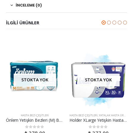
İNCELEME (0)
ILGILI ÜRÜNLER
STOKTA YOK
STOKTA YOK
HASTA BEZI ÇEŞITLERI
HASTA BEZI ÇEŞITLERI
,
YATALAK HASTA ÜRÜNLERI
Önlem Yetişkin Bezleri (M) Boy 30’lu
Holder XLarge Yetişkin Hasta Bezi – 30 Adet
0
out of 5
0
out of 5