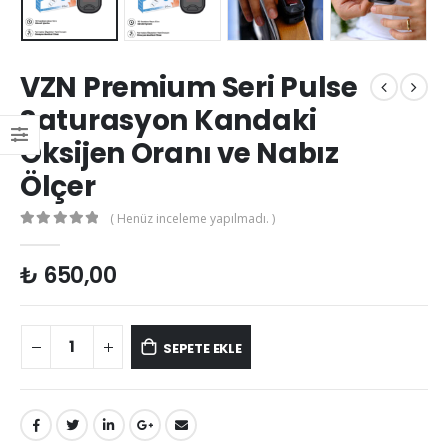
VZN Premium Seri Pulse
Saturasyon Kandaki
Oksijen Oranı ve Nabız
Ölçer
( Henüz inceleme yapılmadı. )
0
out of 5
₺
650,00
SEPETE EKLE