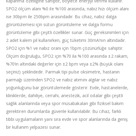
kapanma özelliğine sahiptir, böylece enerjiyi verimli kullanır.
SPO2 ölçüm alanı %0 ile %100 arasında, nabız hızı ölçüm alanı
ise 30bpm ile 250bpm arasındadır. Bu cihaz, nabız dalga
görüntülemesi için sütun görüntüleme ve dalga formu
görüntüleme gibi çeşitli özellikler sunar. Güç gereksinimleri için
2 adet kalem pil kullanırken, güç tüketimi 30mA’nın altındadır.
SPO2 için %1 ve nabız oranı için 1bpm çözünürlüğe sahiptir.
Ölçüm doğruluğu, SPO2 için %70 ila %100 arasında ±2 rakam,
%70’in altındaki değerler için ±2 bpm veya ±2% (büyük olanı
seçiniz) şeklindedir. Parmak tipi pulse oksimetre, hastanın
parmağı üzerinden SPO2 ve nabız atımını algılar ve nabız
yoğunluğunu bar görüntülemede gösterir. Evde, hastanelerde,
kliniklerde, dahiliye, cerrahi, anestezik, acil odalar gibi çeşitli
sağlık alanlarında veya spor müsabakaları gibi fiziksel bakım
gerektiren durumlarda güvenle kullanılabilir. Bu cihaz, farklı
tıbbi uygulamaların yanı sıra evde ve spor alanlarında da geniş
bir kullanım yelpazesi sunar.