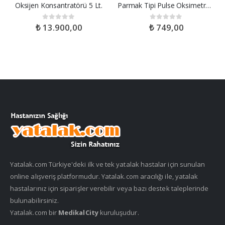
Oksijen Konsantratörü 5 Lt.
Parmak Tipi Pulse Oksimetre Bluetooth BM-1000C
₺
13.900,00
₺
749,00
0
out of 5
0
out of 5
Yatalak.com Türkiye'deki ilk ve tek yatalak hastalar için sunulan
online alışveriş platformudur. Yatalak.com aracılığı ile, yatalak
hastalarınız için siparişler verebilir veya bazı destek taleplerinde
bulunabilirsiniz.
Yatalak.com bir
MedikalCity
kuruluşudur.