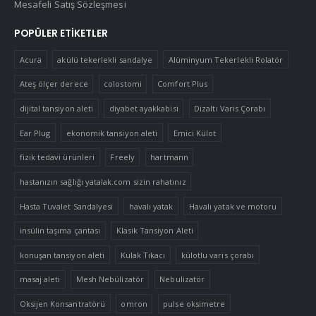
Mesafeli Satış Sözleşmesi
POPÜLER ETIKETLER
Acura
akülü tekerlekli sandalye
Alüminyum Tekerlekli Rolatör
Ateş ölçer derece
colostomi
Comfort Plus
dijital tansiyon aleti
diyabet ayakkabisi
Dizaltı Varis Çorabı
Ear Plug
ekonomik tansiyon aleti
Emici Külot
fizik tedavi ürünleri
Freely
hartmann
hastanızın sağlığı yatalak.com sizin rahatınız
Hasta Tuvalet Sandalyesi
havalı yatak
Havalı yatak ve motoru
insülin taşıma çantası
Klasik Tansiyon Aleti
konuşan tansiyon aleti
Kulak Tıkacı
külotlu varis çorabı
masaj aleti
Mesh Nebülizatör
Nebulizatör
Oksijen Konsantratörü
omron
pulse oksimetre