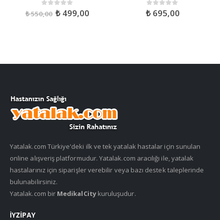
₺
499,00
₺
695,00
0
out of 5
0
out of 5
₺
550,00
Yatalak.com Türkiye'deki ilk ve tek yatalak hastalar için sunulan
online alışveriş platformudur. Yatalak.com aracılığı ile, yatalak
hastalarınız için siparişler verebilir veya bazı destek taleplerinde
bulunabilirsiniz.
Yatalak.com bir
MedikalCity
kuruluşudur.
İYZIPAY