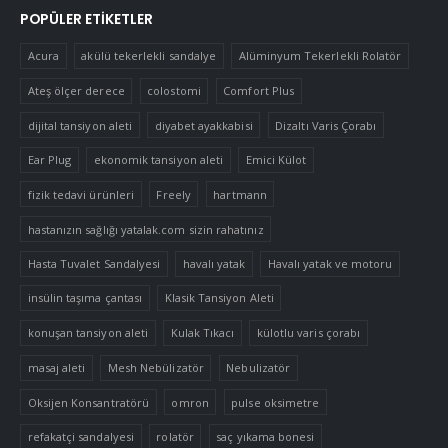
POPÜLER ETIKETLER
Acura
akülü tekerlekli sandalye
Alüminyum Tekerlekli Rolatör
Ateş ölçer derece
colostomi
Comfort Plus
dijital tansiyon aleti
diyabet ayakkabisi
Dizaltı Varis Çorabı
Ear Plug
ekonomik tansiyon aleti
Emici Külot
fizik tedavi ürünleri
Freely
hartmann
hastanızın sağlığı yatalak.com sizin rahatınız
Hasta Tuvalet Sandalyesi
havalı yatak
Havalı yatak ve motoru
insülin taşıma çantası
Klasik Tansiyon Aleti
konuşan tansiyon aleti
Kulak Tıkacı
külotlu varis çorabı
masaj aleti
Mesh Nebülizatör
Nebulizatör
Oksijen Konsantratörü
omron
pulse oksimetre
refakatçi sandalyesi
rolatör
saç yıkama bonesi