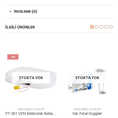
İNCELEME (0)
ILGILI ÜRÜNLER
-9%
STOKTA YOK
STOKTA YOK
ANNE-BEBEK ÜRÜNLERI
ANNE-BEBEK ÜRÜNLERI
PT-501 VZN Elektronik Bebek Tartısı
Vzn Fetal Doppler