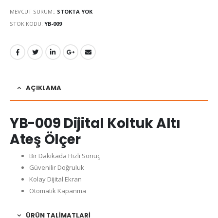
MEVCUT SÜRÜM::
STOKTA YOK
STOK KODU:
YB-009
AÇIKLAMA
YB-009 Dijital Koltuk Altı
Ateş Ölçer
Bir Dakikada Hızlı Sonuç
Güvenilir Doğruluk
Kolay Dijital Ekran
Otomatik Kapanma
ÜRÜN TALIMATLARI