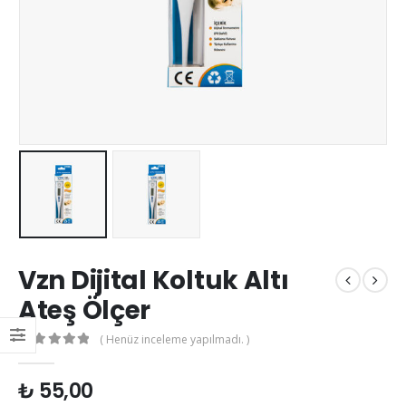
Vzn Dijital Koltuk Altı
Ateş Ölçer
( Henüz inceleme yapılmadı. )
0
out of 5
₺
55,00