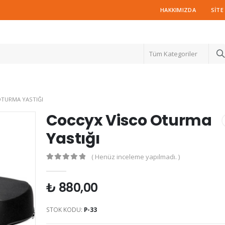
HAKKIMIZDA
SITE
Tüm Kategoriler
OTURMA YASTIĞI
Coccyx Visco Oturma
Yastığı
( Henüz inceleme yapılmadı. )
0
out of 5
₺
880,00
STOK KODU:
P-33