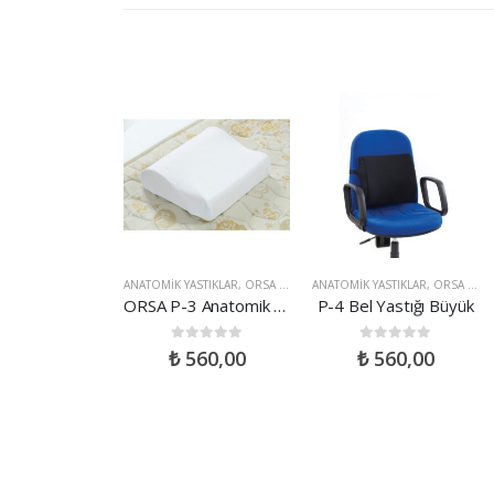
ASTIKLAR
,
ORSA ÜRÜNLERI
ANATOMIK YASTIKLAR
,
ORSA ÜRÜNLERI
ANATOMIK YASTIKLAR
,
ORSA ÜRÜNLERI
yahat Yastığı
ORSA P-3 Anatomik Boyun Yastığı Çocuk
P-4 Bel Yastığı Büyük
ut of 5
0
out of 5
0
out of 5
440,00
₺
560,00
₺
560,00