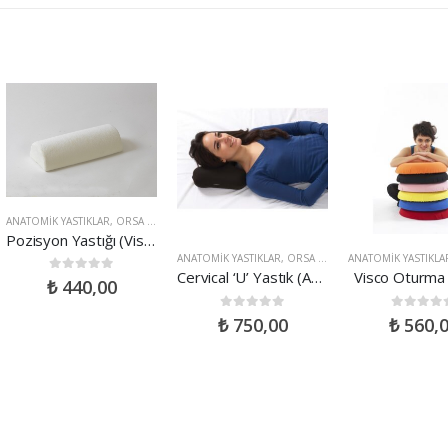
ANATOMIK YASTIKLAR
,
ORSA ÜRÜNLERI
Pozisyon Yastığı (Visco)
ANATOMIK YASTIKLAR
,
ORSA ÜRÜNLERI
ANATOMIK YASTIKLA
Cervical ‘U’ Yastık (Anatomik Boyun Yastığı)
Visco Oturma 
0
out of 5
₺
440,00
0
out of 5
0
out of 
₺
750,00
₺
560,