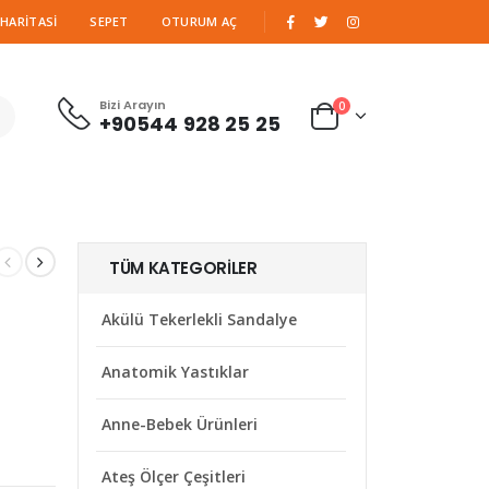
|
 HARITASI
SEPET
OTURUM AÇ
Bizi Arayın
0
+90544 928 25 25
TÜM KATEGORILER
Akülü Tekerlekli Sandalye
Anatomik Yastıklar
Anne-Bebek Ürünleri
Ateş Ölçer Çeşitleri