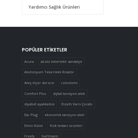
Yardımcı Sağlık Ürünleri
POPÜLER ETIKETLER
Acura
akülü tekerlekli sandalye
Alüminyum Tekerlekli Rolatör
Ateş ölçer derece
colostomi
Comfort Plus
dijital tansiyon aleti
diyabet ayakkabisi
Dizaltı Varis Çorabı
Ear Plug
ekonomik tansiyon aleti
Emici Külot
fizik tedavi ürünleri
Freely
hartmann