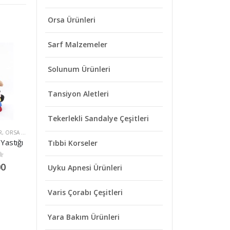
Orsa Ürünleri
Sarf Malzemeler
Solunum Ürünleri
Tansiyon Aletleri
Tekerlekli Sandalye Çeşitleri
R
,
ORSA ÜRÜNLERI
ANATOMIK YASTIKLAR
,
ORSA ÜRÜNLERI
ANATOMIK YASTIKLAR
,
ORSA ÜRÜNLERI
ANATOM
Yastığı
Visco Anatomik Boyun Yastığı (Büyük Boy)
Orsa P-1 Anatomik Boyun Yastığı
Tıbbi Korseler
5
0
out of 5
0
out of 5
00
₺
1.000,00
₺
640,00
Uyku Apnesi Ürünleri
Varis Çorabı Çeşitleri
Yara Bakım Ürünleri