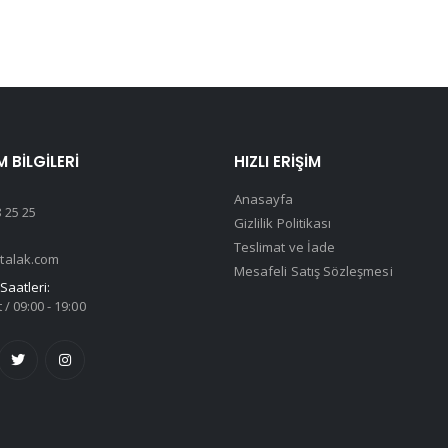
M BILGILERI
HIZLI ERIŞIM
Anasayfa
 25 25
Gizlilik Politikası
Teslimat ve İade
talak.com
Mesafeli Satış Sözleşmesi
Saatleri:
 / 09:00 - 19:00