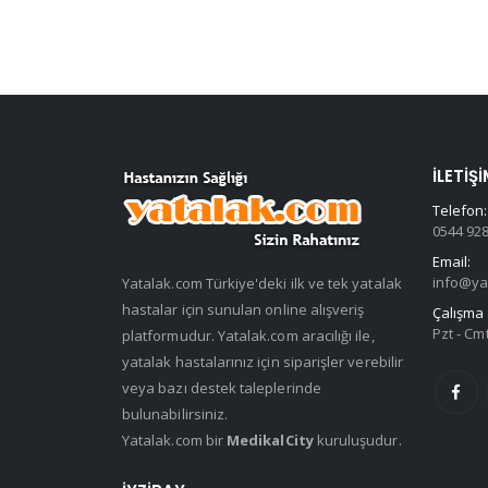
İLETIŞI
Telefon:
0544 928
Email:
info@ya
Yatalak.com Türkiye'deki ilk ve tek yatalak
hastalar için sunulan online alışveriş
Çalışma 
Pzt - Cmt
platformudur. Yatalak.com aracılığı ile,
yatalak hastalarınız için siparişler verebilir
veya bazı destek taleplerinde
bulunabilirsiniz.
Yatalak.com bir
MedikalCity
kuruluşudur.