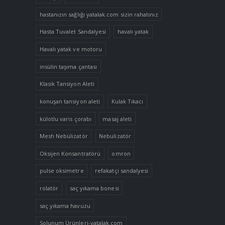
hastanızın sağlığı yatalak.com sizin rahatınız
Hasta Tuvalet Sandalyesi
havalı yatak
Havalı yatak ve motoru
insülin taşıma çantası
Klasik Tansiyon Aleti
konuşan tansiyon aleti
Kulak Tıkacı
külotlu varis çorabı
masaj aleti
Mesh Nebülizatör
Nebulizatör
Oksijen Konsantratörü
omron
pulse oksimetre
refakatçi sandalyesi
rolatör
saç yıkama bonesi
saç yıkama havuzu
Solunum Ürünleri-yatalak.com