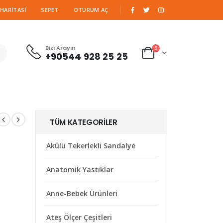
|
 HARITASI
SEPET
OTURUM AÇ
Bizi Arayın
0
+90544 928 25 25
TÜM KATEGORILER
Akülü Tekerlekli Sandalye
Anatomik Yastıklar
Anne-Bebek Ürünleri
Ateş Ölçer Çeşitleri