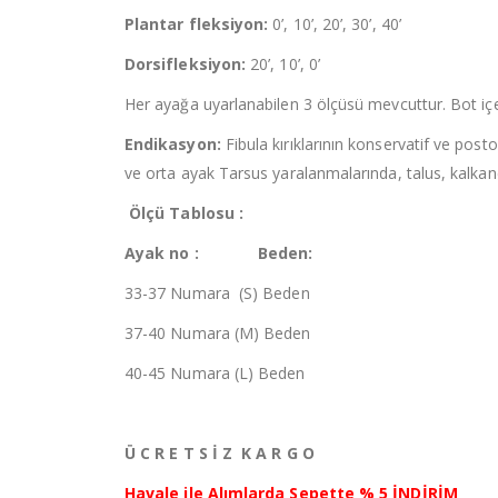
Plantar fleksiyon:
0’, 10’, 20’, 30’, 40’
Dorsifleksiyon:
20’, 10’, 0’
Her ayağa uyarlanabilen 3 ölçüsü mevcuttur. Bot içe
Endikasyon:
Fibula kırıklarının konservatif ve pos
ve orta ayak Tarsus yaralanmalarında, talus, kalkaneu
Ölçü Tablosu :
Ayak no : Beden:
33-37 Numara (S) Beden
37-40 Numara (M) Beden
40-45 Numara (L) Beden
Ü C R E T S İ Z K A R G O
Havale ile Alımlarda Sepette % 5 İNDİRİM