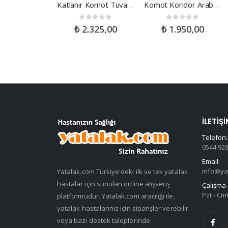
abilir Baston
Katlanır Komot Tuvalet Sandalyesi
Komot Koridor Arabası
ut of 5
0
out of 5
0
out of 5
490,00
₺
2.325,00
₺
1.950,00
İLETIŞI
Telefon:
0544 928
Email:
info@ya
Yatalak.com Türkiye'deki ilk ve tek yatalak
hastalar için sunulan online alışveriş
Çalışma 
Pzt - Cmt
platformudur. Yatalak.com aracılığı ile,
yatalak hastalarınız için siparişler verebilir
veya bazı destek taleplerinde