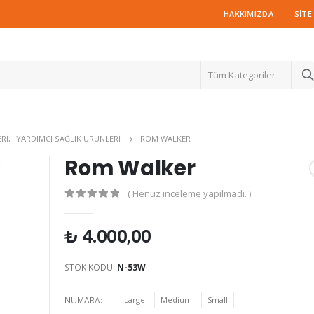
HAKKIMIZDA
SITE
Tüm Kategoriler
RI
,
YARDIMCI SAĞLIK ÜRÜNLERI
ROM WALKER
Rom Walker
( Henüz inceleme yapılmadı. )
0
out of 5
₺
4.000,00
STOK KODU:
N-53W
NUMARA
Large
Medium
Small