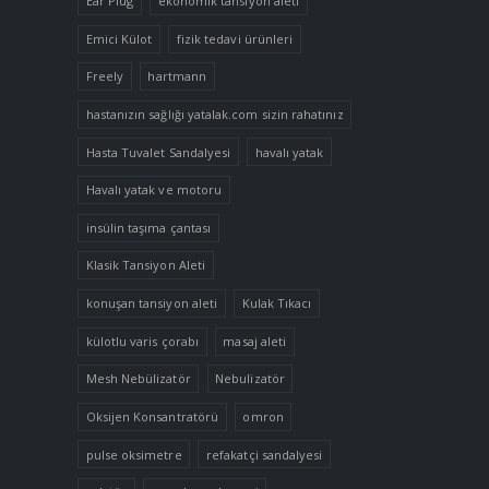
Ear Plug
ekonomik tansiyon aleti
Emici Külot
fizik tedavi ürünleri
Freely
hartmann
hastanızın sağlığı yatalak.com sizin rahatınız
Hasta Tuvalet Sandalyesi
havalı yatak
Havalı yatak ve motoru
insülin taşıma çantası
Klasik Tansiyon Aleti
konuşan tansiyon aleti
Kulak Tıkacı
külotlu varis çorabı
masaj aleti
Mesh Nebülizatör
Nebulizatör
Oksijen Konsantratörü
omron
pulse oksimetre
refakatçi sandalyesi