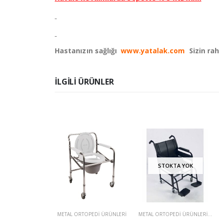
Hastanızın sağlığı
www.yatalak.com
Sizin rah
ILGILI ÜRÜNLER
STOKTA YOK
TOPEDI ÜRÜNLERI
METAL ORTOPEDI ÜRÜNLERI
METAL ORTOPEDI ÜRÜNLERI
,
TEK