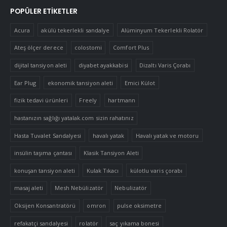
POPÜLER ETIKETLER
Acura
akülü tekerlekli sandalye
Alüminyum Tekerlekli Rolatör
Ateş ölçer derece
colostomi
Comfort Plus
dijital tansiyon aleti
diyabet ayakkabisi
Dizaltı Varis Çorabı
Ear Plug
ekonomik tansiyon aleti
Emici Külot
fizik tedavi ürünleri
Freely
hartmann
hastanızın sağlığı yatalak.com sizin rahatınız
Hasta Tuvalet Sandalyesi
havalı yatak
Havalı yatak ve motoru
insülin taşıma çantası
Klasik Tansiyon Aleti
konuşan tansiyon aleti
Kulak Tıkacı
külotlu varis çorabı
masaj aleti
Mesh Nebülizatör
Nebulizatör
Oksijen Konsantratörü
omron
pulse oksimetre
refakatçi sandalyesi
rolatör
saç yıkama bonesi