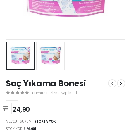
Saç Yıkama Bonesi
( Henüz inceleme yapılmadı. )
0
out of 5
₺
24,90
MEVCUT SÜRÜM::
STOKTA YOK
STOK KODU:
M-001