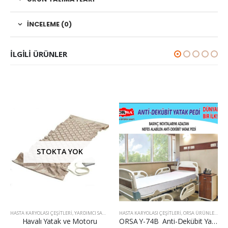
İNCELEME (0)
ILGILI ÜRÜNLER
STOKTA YOK
HASTA KARYOLASI ÇEŞITLERI
,
YARDIMCI SAĞLIK ÜRÜNLERI
HASTA KARYOLASI ÇEŞITLERI
,
ORSA ÜRÜNLERI
,
YA
Havalı Yatak ve Motoru
ORSA Y-74B Anti-Dekübit Yatak Pedi