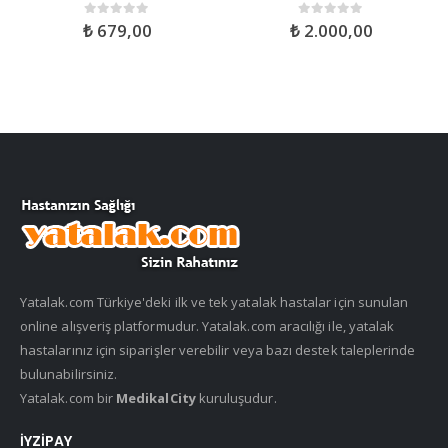
₺
679,00
₺
2.000,00
0
out of 5
0
out of 5
Yatalak.com Türkiye'deki ilk ve tek yatalak hastalar için sunulan
online alışveriş platformudur. Yatalak.com aracılığı ile, yatalak
hastalarınız için siparişler verebilir veya bazı destek taleplerinde
bulunabilirsiniz.
Yatalak.com bir
MedikalCity
kuruluşudur.
İYZIPAY