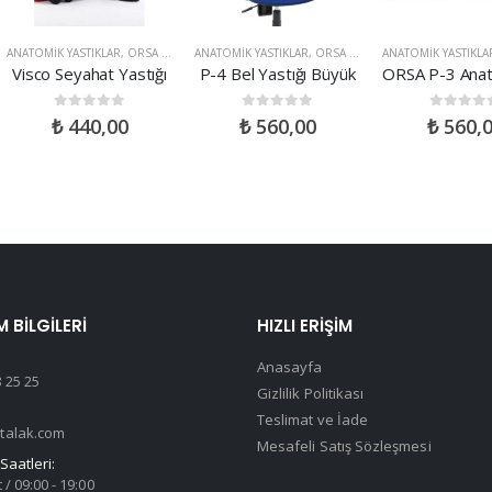
ANATOMIK YASTIKLAR
,
ORSA ÜRÜNLERI
ANATOMIK YASTIKLAR
,
ORSA ÜRÜNLERI
ANATOMIK YASTIKLA
Visco Seyahat Yastığı
P-4 Bel Yastığı Büyük
0
out of 5
0
out of 5
0
out of 
₺
440,00
₺
560,00
₺
560,
M BILGILERI
HIZLI ERIŞIM
Anasayfa
 25 25
Gizlilik Politikası
Teslimat ve İade
talak.com
Mesafeli Satış Sözleşmesi
Saatleri:
 / 09:00 - 19:00