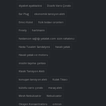
diyabet ayakkabisi
Dizaltı Varis Çorabı
Ear Plug
ekonomik tansiyon aleti
Emici Külot
fizik tedavi ürünleri
Freely
hartmann
hastanızın sağlığı yatalak.com sizin rahatınız
Hasta Tuvalet Sandalyesi
havalı yatak
Havalı yatak ve motoru
insülin taşıma çantası
Klasik Tansiyon Aleti
konuşan tansiyon aleti
Kulak Tıkacı
külotlu varis çorabı
masaj aleti
Mesh Nebülizatör
Nebulizatör
Oksijen Konsantratörü
omron