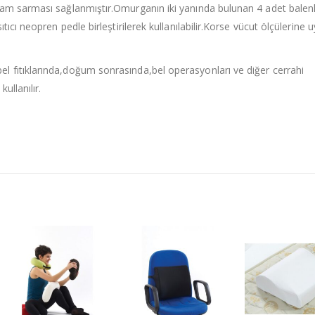
tam sarması sağlanmıştır.Omurganın iki yanında bulunan 4 adet balen
tıcı neopren pedle birleştirilerek kullanılabilir.Korse vücut ölçülerine
el fıtıklarında,doğum sonrasında,bel operasyonları ve diğer cerrahi
ullanılır.