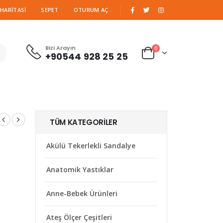
|
 HARITASI
SEPET
OTURUM AÇ
Bizi Arayın
0
+90544 928 25 25
TÜM KATEGORILER
Akülü Tekerlekli Sandalye
Anatomik Yastıklar
Anne-Bebek Ürünleri
Ateş Ölçer Çeşitleri