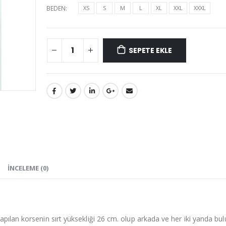
BEDEN
XS
S
M
L
XL
XXL
XXXL
SEPETE EKLE
İNCELEME (0)
pılan korsenin sırt yüksekliği 26 cm. olup arkada ve her iki yanda bu