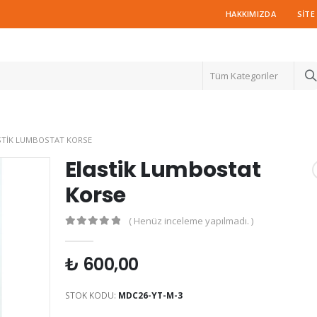
HAKKIMIZDA
SITE
Tüm Kategoriler
STIK LUMBOSTAT KORSE
Elastik Lumbostat
Korse
( Henüz inceleme yapılmadı. )
0
out of 5
₺
600,00
STOK KODU:
MDC26-YT-M-3