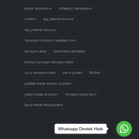
pulse oksimetre
refakatçi sandalyesi
rolatör
saç yıkama bonesi
saç yıkama havuzu
Solunum Ürünleri-yatalak.com
tansiyon aleti
tekerlekli sandalye
türkçe konuşan tansiyon aleti
ucuz tansiyon aleti
varis çorabı
Wollex
yatalak hasta bakım ürünleri
yatan hasta ürünleri
Yetişkin hasta bezi
Şarjlı Mesh Nebulizatör
Whatsapp Destek Hattı