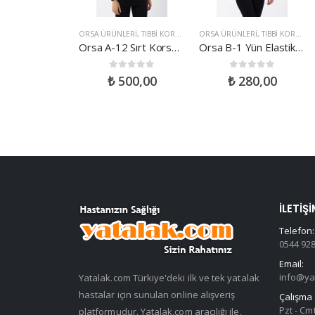
ASTIKLAR
,
ORSA ÜRÜNLERI
ORSA ÜRÜNLERI
,
TIBBI KORSELER
ORSA ÜRÜNLERI
,
TIBBI KORSELER
turma Yastığı
Orsa A-12 Sırt Korsesi 2 Parçalı
Orsa B-1 Yün Elastik Korse 27 CM
ut of 5
0
out of 5
0
out of 5
560,00
₺
500,00
₺
280,00
İLETIŞI
Telefon:
0544 928
Email:
info@ya
Yatalak.com Türkiye'deki ilk ve tek yatalak
hastalar için sunulan online alışveriş
Çalışma 
Pzt - Cmt
platformudur. Yatalak.com aracılığı ile,