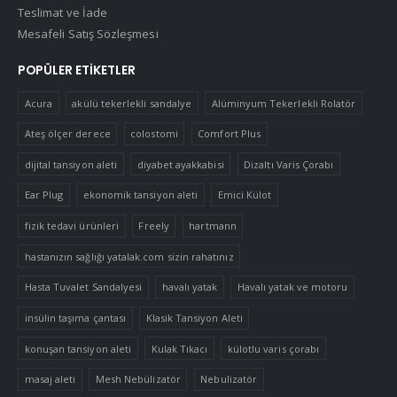
Teslimat ve İade
Mesafeli Satış Sözleşmesi
POPÜLER ETIKETLER
Acura
akülü tekerlekli sandalye
Alüminyum Tekerlekli Rolatör
Ateş ölçer derece
colostomi
Comfort Plus
dijital tansiyon aleti
diyabet ayakkabisi
Dizaltı Varis Çorabı
Ear Plug
ekonomik tansiyon aleti
Emici Külot
fizik tedavi ürünleri
Freely
hartmann
hastanızın sağlığı yatalak.com sizin rahatınız
Hasta Tuvalet Sandalyesi
havalı yatak
Havalı yatak ve motoru
insülin taşıma çantası
Klasik Tansiyon Aleti
konuşan tansiyon aleti
Kulak Tıkacı
külotlu varis çorabı
masaj aleti
Mesh Nebülizatör
Nebulizatör