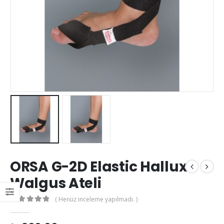
ORSA G-2D Elastic Hallux
Walgus Ateli
( Henüz inceleme yapılmadı. )
0
out of 5