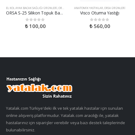
EL KOL AYAK BACAK SAĞLIĞI ÜRÜNLERI
,
ORSA ÜRÜNLERI
ANATOMIK YASTIKLAR
,
ORSA ÜRÜNLERI
ORSA S-25 Silikon Topuk Bandı
Visco Oturma Yastığı
₺
100,00
₺
560,00
0
out of 5
0
out of 5
Yatalak.com Türkiye'deki ilk ve tek yatalak hastalar için sunulan
online alışveriş platformudur. Yatalak.com aracılığı ile, yatalak
hastalarınız için siparişler verebilir veya bazı destek taleplerinde
bulunabilirsiniz.