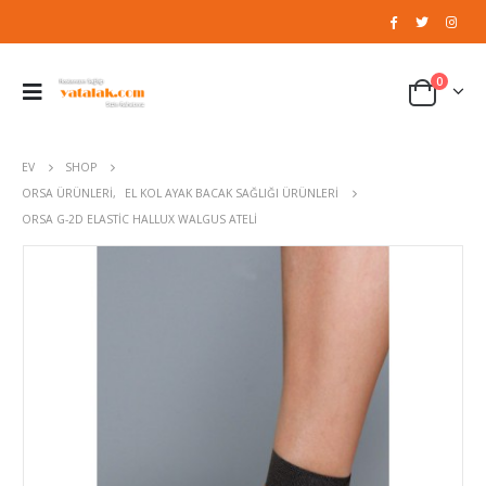
0
EV
SHOP
ORSA ÜRÜNLERI
,
EL KOL AYAK BACAK SAĞLIĞI ÜRÜNLERI
ORSA G-2D ELASTIC HALLUX WALGUS ATELI