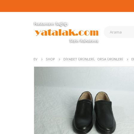
EV
SHOP
DIYABET ÜRÜNLERI
,
ORSA ÜRÜNLERI
E