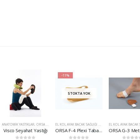
-11%
STOKTA YOK
ANATOMIK YASTIKLAR
,
ORSA ÜRÜNLERI
EL KOL AYAK BACAK SAĞLIĞI ÜRÜNLERI
,
ORSA ÜRÜNLE
Visco Seyahat Yastığı
ORSA F-4 Plexi Tabanlık