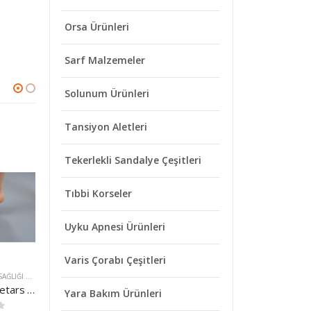
Orsa Ürünleri
Sarf Malzemeler
Solunum Ürünleri
Tansiyon Aletleri
Tekerlekli Sandalye Çeşitleri
Tıbbi Korseler
STOKTA YOK
Uyku Apnesi Ürünleri
Varis Çorabı Çeşitleri
RI
EL KOL AYAK BACAK SAĞLIĞI ÜRÜNLERI
,
ORSA ÜRÜNLERI
DIYABET ÜRÜNLERI
DIYABET ÜRÜNLERI
ORSA G-3 Metetars Pedi Elastik
Plusmed Fasttest Kan şekeri Ölçüm Stribi 50 T
GluNeo Şeker Stribi Şeker Çubuğu
ORSA
Yara Bakım Ürünleri