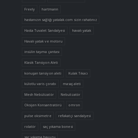
Freely
hartmann
hastanızın sağlığı yatalak.com sizin rahatınız
Hasta Tuvalet Sandalyesi
havalı yatak
Havalı yatak ve motoru
insülin taşıma çantası
Klasik Tansiyon Aleti
konuşan tansiyon aleti
Kulak Tıkacı
külotlu varis çorabı
masaj aleti
Mesh Nebülizatör
Nebulizatör
Oksijen Konsantratörü
omron
pulse oksimetre
refakatçi sandalyesi
rolatör
saç yıkama bonesi
saç yıkama havuzu