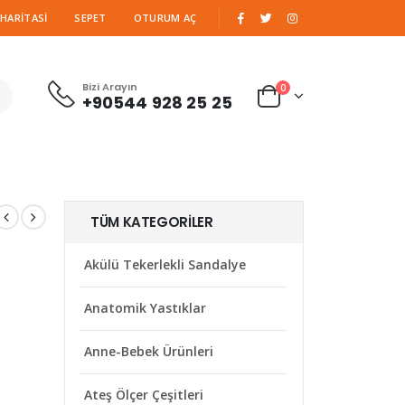
|
 HARITASI
SEPET
OTURUM AÇ
Bizi Arayın
0
+90544 928 25 25
TÜM KATEGORILER
Akülü Tekerlekli Sandalye
Anatomik Yastıklar
Anne-Bebek Ürünleri
Ateş Ölçer Çeşitleri