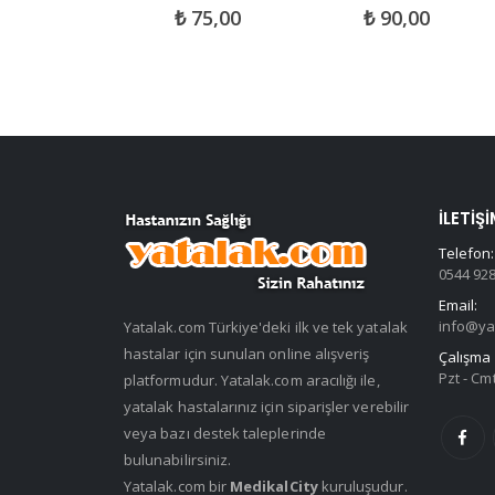
ut of 5
0
out of 5
0
out of 5
300,00
₺
75,00
₺
90,00
İLETIŞI
Telefon:
0544 928
Email:
info@ya
Yatalak.com Türkiye'deki ilk ve tek yatalak
hastalar için sunulan online alışveriş
Çalışma 
Pzt - Cmt
platformudur. Yatalak.com aracılığı ile,
yatalak hastalarınız için siparişler verebilir
veya bazı destek taleplerinde
bulunabilirsiniz.
Yatalak.com bir
MedikalCity
kuruluşudur.