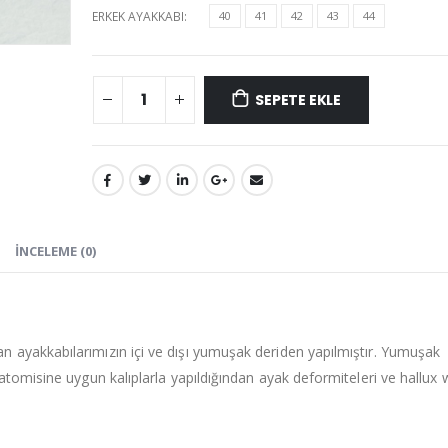
ERKEK AYAKKABI
40
41
42
43
44
SEPETE EKLE
İNCELEME (0)
ayakkabılarımızın içi ve dışı yumuşak deriden yapılmıştır. Yumuşak
atomisine uygun kalıplarla yapıldığından ayak deformiteleri ve hallux