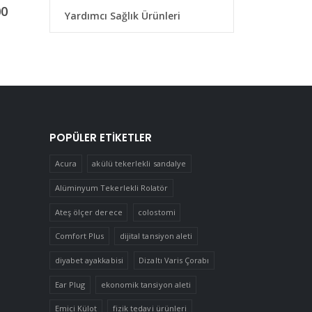
5
0
out of 5
0
out of 5
00
₺
199,00
₺
185,00
Yardımcı Sağlık Ürünleri
POPÜLER ETIKETLER
Acura
akülü tekerlekli sandalye
Alüminyum Tekerlekli Rolatör
Ateş ölçer derece
colostomi
Comfort Plus
dijital tansiyon aleti
diyabet ayakkabisi
Dizaltı Varis Çorabı
Ear Plug
ekonomik tansiyon aleti
Emici Külot
fizik tedavi ürünleri