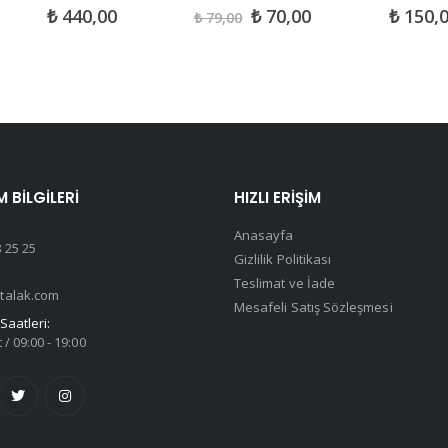
0
out of 5
0
out of 5
0
out of 
₺
440,00
₺
70,00
₺
150,
₺
79,00
M BILGILERI
HIZLI ERIŞIM
Anasayfa
 25 25
Gizlilik Politikası
Teslimat ve İade
talak.com
Mesafeli Satış Sözleşmesi
Saatleri:
 / 09:00 - 19:00