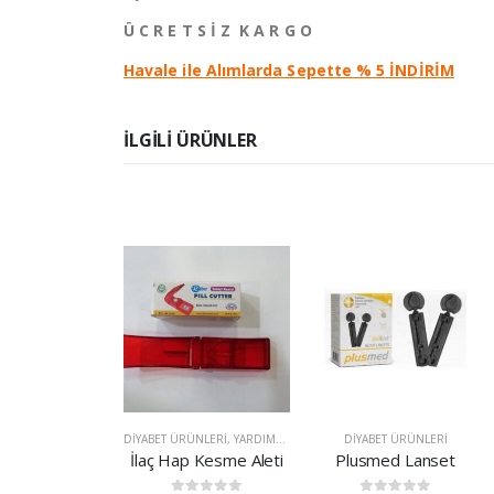
Ü C R E T S İ Z K A R G O
Havale ile Alımlarda Sepette % 5 İNDİRİM
ILGILI ÜRÜNLER
EL KOL AYAK BACAK SAĞLIĞI ÜRÜNLERI
DIYABET ÜRÜNLERI
,
ORSA ÜRÜNLERI
,
YARDIMCI SAĞLIK ÜRÜNLERI
DIYABET ÜRÜNLERI
ORSA G-2D Elastic Hallux Walgus Ateli
İlaç Hap Kesme Aleti
Plusmed Lanset