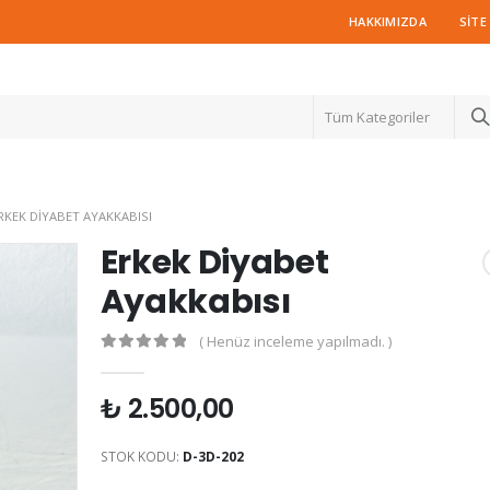
HAKKIMIZDA
SITE
Tüm Kategoriler
RKEK DIYABET AYAKKABISI
Erkek Diyabet
Ayakkabısı
( Henüz inceleme yapılmadı. )
0
out of 5
₺
2.500,00
STOK KODU:
D-3D-202