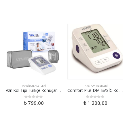
TANSIYON ALETLERI
TANSIYON ALETLERI
Vzn Kol Tipi Türkçe Konuşan Otomatik Dijital Tansiyon Aleti Yeni Nesil Wrap Manşon
Comfort Plus DM-BASİC Koldan Ölçme Dijital Tansiyon Aleti
₺
799,00
₺
1.200,00
0
out of 5
0
out of 5