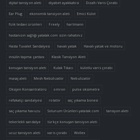
dijital tansiyon aleti
diyabet ayakkabisi
Dizaltı Varis Çorabı
Ear Plug
ekonomik tansiyon aleti
Emici Külot
fizik tedavi ürünleri
Freely
hartmann
hastanızın sağlığı yatalak.com sizin rahatınız
Hasta Tuvalet Sandalyesi
havalı yatak
Havalı yatak ve motoru
insülin taşıma çantası
Klasik Tansiyon Aleti
konuşan tansiyon aleti
Kulak Tıkacı
külotlu varis çorabı
masaj aleti
Mesh Nebülizatör
Nebulizatör
Oksijen Konsantratörü
omron
pulse oksimetre
refakatçi sandalyesi
rolatör
saç yıkama bonesi
saç yıkama havuzu
Solunum Ürünleri-yatalak.com
tansiyon aleti
tekerlekli sandalye
türkçe konuşan tansiyon aleti
ucuz tansiyon aleti
varis çorabı
Wollex