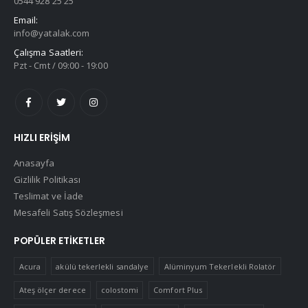
0544 928 25 25
Email:
info@yatalak.com
Çalışma Saatleri:
Pzt - Cmt / 09:00 - 19:00
HIZLI ERIŞIM
Anasayfa
Gizlilik Politikası
Teslimat ve İade
Mesafeli Satış Sözleşmesi
POPÜLER ETIKETLER
Acura
akülü tekerlekli sandalye
Alüminyum Tekerlekli Rolatör
Ateş ölçer derece
colostomi
Comfort Plus