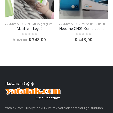
ANNE-BEBEK ÜRÜNLERI
,
ATEŞ ÖLÇER ÇEŞITLERI
ANNE-BEBEK ÜRÜNLERI
,
SOLUNUM ÜRÜNLERI
Mesilife – Leyu2
Nebtime CN01 Kompresörlü Nebulizatör
₺
348,00
₺
448,00
0
out of 5
0
out of 5
₺
369,00
Yatalak.com Türkiye'deki ilk ve tek yatalak hastalar için sunulan