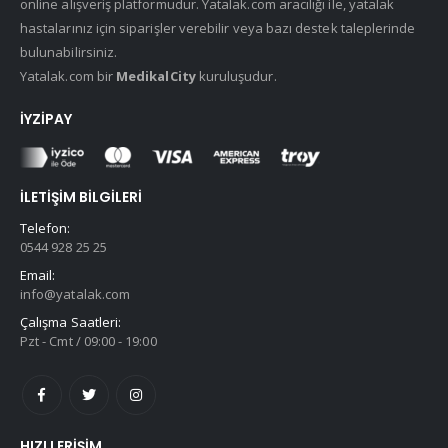
online alışveriş platformudur. Yatalak.com aracılığı ile, yatalak
hastalarınız için siparişler verebilir veya bazı destek taleplerinde
bulunabilirsiniz.
Yatalak.com bir
MedikalCity
kuruluşudur.
İYZIPAY
İLETIŞIM BILGILERI
Telefon:
0544 928 25 25
Email:
info@yatalak.com
Çalışma Saatleri:
Pzt - Cmt / 09:00 - 19:00
HIZLI ERIŞIM