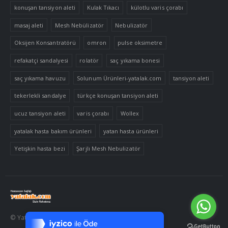
konuşan tansiyon aleti
Kulak Tıkacı
külotlu varis çorabı
masaj aleti
Mesh Nebülizatör
Nebulizatör
Oksijen Konsantratörü
omron
pulse oksimetre
refakatçi sandalyesi
rolatör
saç yıkama bonesi
saç yıkama havuzu
Solunum Ürünleri-yatalak.com
tansiyon aleti
tekerlekli sandalye
türkçe konuşan tansiyon aleti
ucuz tansiyon aleti
varis çorabı
Wollex
yatalak hasta bakım ürünleri
yatan hasta ürünleri
Yetişkin hasta bezi
Şarjlı Mesh Nebulizatör
Tek Tıkla Ödeme Kolaylığı
7/24 Canlı Destek
© Yatalak.com 2020. Tüm Hakları Saklıdır