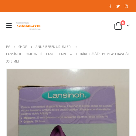
0
EV
SHOP
ANNE-BEBEK ÜRÜNLERI
LANSINOH COMFORT FIT FLANGES LARGE – ELEKTRIKLI GÖĞÜS POMPASI BAŞLIĞI
30.5 MM