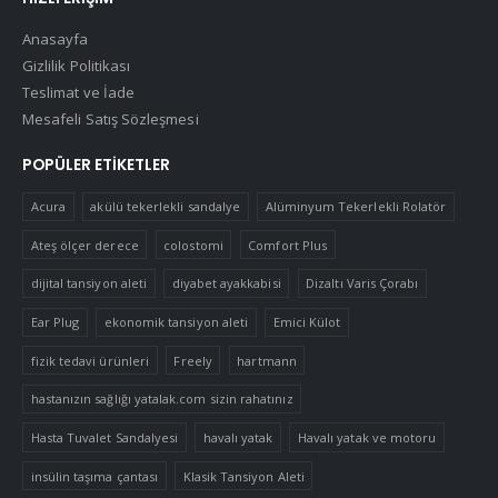
Anasayfa
Gizlilik Politikası
Teslimat ve İade
Mesafeli Satış Sözleşmesi
POPÜLER ETIKETLER
Acura
akülü tekerlekli sandalye
Alüminyum Tekerlekli Rolatör
Ateş ölçer derece
colostomi
Comfort Plus
dijital tansiyon aleti
diyabet ayakkabisi
Dizaltı Varis Çorabı
Ear Plug
ekonomik tansiyon aleti
Emici Külot
fizik tedavi ürünleri
Freely
hartmann
hastanızın sağlığı yatalak.com sizin rahatınız
Hasta Tuvalet Sandalyesi
havalı yatak
Havalı yatak ve motoru
insülin taşıma çantası
Klasik Tansiyon Aleti