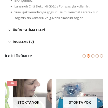
BPA içermez.
Lansinoh Çiftli Elektrikli Göğüs Pompasıyla kullanılır.
Yumuşak kenarlarıyla göğsünüzü mükemmel sararak süt
sağımınızın konforlu ve güvenli olmasını sağlar.
ÜRÜN TALIMATLARI
İNCELEME (0)
ILGILI ÜRÜNLER
-6%
STOKTA YOK
STOKTA YOK