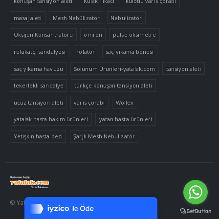
konuşan tansiyon aleti
Kulak Tıkacı
külotlu varis çorabı
masaj aleti
Mesh Nebülizatör
Nebulizatör
Oksijen Konsantratörü
omron
pulse oksimetre
refakatçi sandalyesi
rolatör
saç yıkama bonesi
saç yıkama havuzu
Solunum Ürünleri-yatalak.com
tansiyon aleti
tekerlekli sandalye
türkçe konuşan tansiyon aleti
ucuz tansiyon aleti
varis çorabı
Wollex
yatalak hasta bakım ürünleri
yatan hasta ürünleri
Yetişkin hasta bezi
Şarjlı Mesh Nebulizatör
Tek Tıkla Ödeme Kolaylığı
7/24 Canlı Destek
© Yatalak.com 2020. Tüm Hakları Saklıdır
%100 Sorunsuz Alışveriş