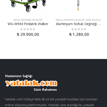
ARDIMCI SAĞLIK ÜRÜNLERI
METAL ORTOPEDI ÜRÜNLERI
,
YATALAK HASTA ÜRÜNLERI
METAL ORTOPEDI ÜRÜNLERI
,
ORSA ÜRÜNLERI
WG-W944 Pediatrik Walker
Alüminyum Koltuk Değneği Klipsli (1 Çift)
₺
29.900,00
₺
1.280,00
0
out of 5
0
out of 5
Yatalak.com Türkiye'deki ilk ve tek yatalak hastalar için sunulan
online alışveriş platformudur. Yatalak.com aracılığı ile, yatalak