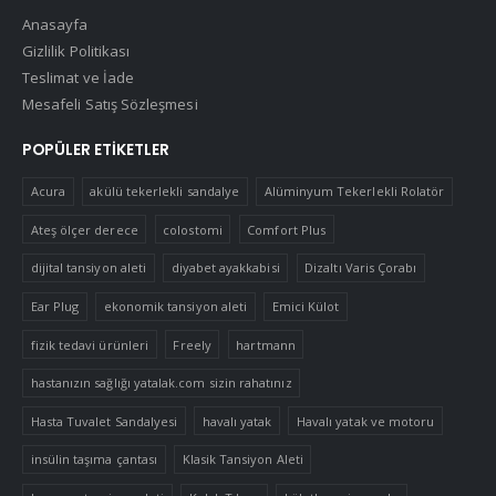
Anasayfa
Gizlilik Politikası
Teslimat ve İade
Mesafeli Satış Sözleşmesi
POPÜLER ETIKETLER
Acura
akülü tekerlekli sandalye
Alüminyum Tekerlekli Rolatör
Ateş ölçer derece
colostomi
Comfort Plus
dijital tansiyon aleti
diyabet ayakkabisi
Dizaltı Varis Çorabı
Ear Plug
ekonomik tansiyon aleti
Emici Külot
fizik tedavi ürünleri
Freely
hartmann
hastanızın sağlığı yatalak.com sizin rahatınız
Hasta Tuvalet Sandalyesi
havalı yatak
Havalı yatak ve motoru
insülin taşıma çantası
Klasik Tansiyon Aleti