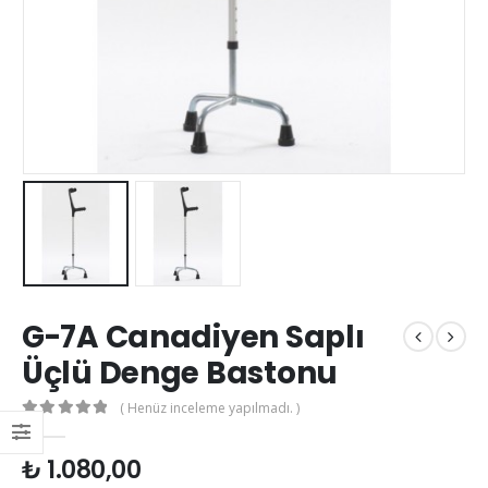
G-7A Canadiyen Saplı
Üçlü Denge Bastonu
( Henüz inceleme yapılmadı. )
0
out of 5
₺
1.080,00