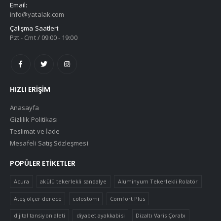
Email:
info@yatalak.com
Çalışma Saatleri:
Pzt - Cmt / 09:00 - 19:00
HIZLI ERIŞIM
Anasayfa
Gizlilik Politikası
Teslimat ve İade
Mesafeli Satış Sözleşmesi
POPÜLER ETIKETLER
Acura
akülü tekerlekli sandalye
Alüminyum Tekerlekli Rolatör
Ateş ölçer derece
colostomi
Comfort Plus
dijital tansiyon aleti
diyabet ayakkabisi
Dizaltı Varis Çorabı