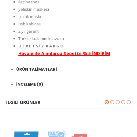
ilaç haznesi
yetişkin maskesi
çocuk maskesi
usb kablosu
2 yıl garanti
Türkçe kullanım kılavuzu
Ü C R E T S İ Z K A R G O
Havale ile Alımlarda Sepette % 5 İNDİRİM
ÜRÜN TALIMATLARI
İNCELEME (0)
ILGILI ÜRÜNLER
-3%