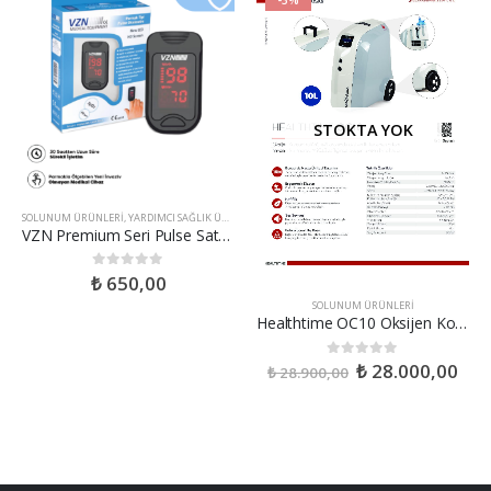
STOKTA YOK
SOLUNUM ÜRÜNLERI
,
YARDIMCI SAĞLIK ÜRÜNLERI
VZN Premium Seri Pulse Saturasyon Kandaki Oksijen Oranı ve Nabız Ölçer
₺
650,00
0
out of 5
SOLUNUM ÜRÜNLERI
Healthtime OC10 Oksijen Konsantratörü
₺
28.000,00
0
out of 5
₺
28.900,00