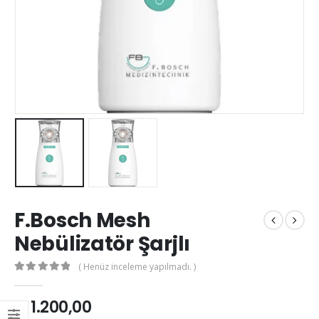
F.Bosch Mesh
Nebülizatör Şarjlı
( Henüz inceleme yapılmadı. )
0
out of 5
₺
1.200,00