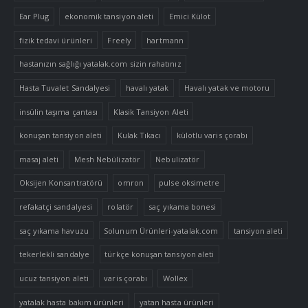
Ear Plug
ekonomik tansiyon aleti
Emici Külot
fizik tedavi ürünleri
Freely
hartmann
hastanızın sağlığı yatalak.com sizin rahatınız
Hasta Tuvalet Sandalyesi
havalı yatak
Havalı yatak ve motoru
insülin taşıma çantası
Klasik Tansiyon Aleti
konuşan tansiyon aleti
Kulak Tıkacı
külotlu varis çorabı
masaj aleti
Mesh Nebülizatör
Nebulizatör
Oksijen Konsantratörü
omron
pulse oksimetre
refakatçi sandalyesi
rolatör
saç yıkama bonesi
saç yıkama havuzu
Solunum Ürünleri-yatalak.com
tansiyon aleti
tekerlekli sandalye
türkçe konuşan tansiyon aleti
ucuz tansiyon aleti
varis çorabı
Wollex
yatalak hasta bakım ürünleri
yatan hasta ürünleri