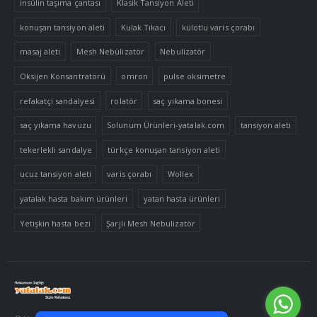
insülin taşıma çantası
Klasik Tansiyon Aleti
konuşan tansiyon aleti
Kulak Tıkacı
külotlu varis çorabı
masaj aleti
Mesh Nebülizatör
Nebulizatör
Oksijen Konsantratörü
omron
pulse oksimetre
refakatçi sandalyesi
rolatör
saç yıkama bonesi
saç yıkama havuzu
Solunum Ürünleri-yatalak.com
tansiyon aleti
tekerlekli sandalye
türkçe konuşan tansiyon aleti
ucuz tansiyon aleti
varis çorabı
Wollex
yatalak hasta bakım ürünleri
yatan hasta ürünleri
Yetişkin hasta bezi
Şarjlı Mesh Nebulizatör
Tek Tıkla Ödeme Kolaylığı
7/24 Canlı Destek