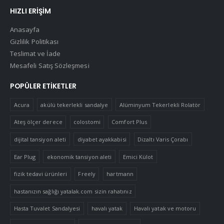
HIZLI ERIŞIM
Anasayfa
Gizlilik Politikası
Teslimat ve İade
Mesafeli Satış Sözleşmesi
POPÜLER ETIKETLER
Acura
akülü tekerlekli sandalye
Alüminyum Tekerlekli Rolatör
Ateş ölçer derece
colostomi
Comfort Plus
dijital tansiyon aleti
diyabet ayakkabisi
Dizaltı Varis Çorabı
Ear Plug
ekonomik tansiyon aleti
Emici Külot
fizik tedavi ürünleri
Freely
hartmann
hastanızın sağlığı yatalak.com sizin rahatınız
Hasta Tuvalet Sandalyesi
havalı yatak
Havalı yatak ve motoru