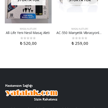
MASAJ ALETLERI
MASAJ ALETLERI
All-Life Yeni Nesil Masaj Aleti
AC-550 Manyetik Vibrasyonlu Göz Çevresi Masaj Aleti
₺
520,00
₺
259,00
0
out of 5
0
out of 5