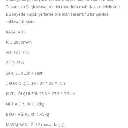
Tabancası Şarjlı Masaj Aletini rahatlıkla muhafaza edebilirsiniz.
Bu sayede küçük yerlerde bile alan tasarruflu bir şekilde
saklayabilirsiniz.
KASA: ABS
PİL: 2000mAh
VOLTAJ: 7.4v
GÜÇ: 25W
ŞARJ SÜRESİ: 4 saat
ÜRÜN ÖLÇÜLERİ: 24 * 23 * 7cm
KUTU ÖLÇÜLERİ: 28.5 * 27.5 * 7.5cm
NET AĞIRLIK: 0.92kg
BRÜT AĞIRLIKt: 1,45kg
MASAJ BAŞLIĞI:12 masaj başlığı