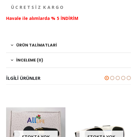
Ü C R E T S İ Z K A R G O
Havale ile alımlarda % 5 İNDİRİM
ÜRÜN TALIMATLARI
İNCELEME (0)
ILGILI ÜRÜNLER
STOKTA YOK
STOKTA YOK