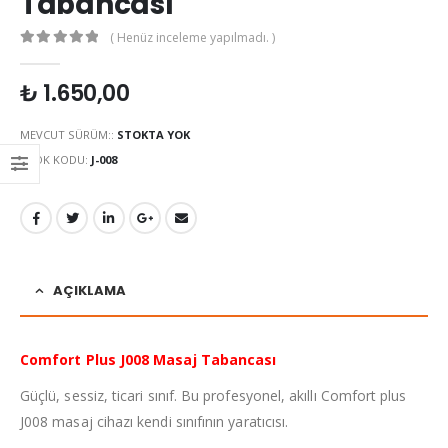
Tabancası
( Henüz inceleme yapılmadı. )
0
out of 5
₺
1.650,00
MEVCUT SÜRÜM::
STOKTA YOK
STOK KODU:
J-008
AÇIKLAMA
Comfort Plus J008 Masaj Tabancası
Güçlü, sessiz, ticari sınıf. Bu profesyonel, akıllı Comfort plus
J008 masaj cihazı kendi sınıfının yaratıcısı.