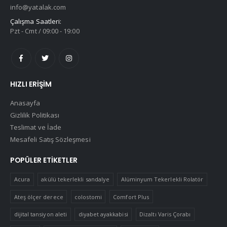
info@yatalak.com
Çalışma Saatleri:
Pzt - Cmt / 09:00 - 19:00
HIZLI ERIŞIM
Anasayfa
Gizlilik Politikası
Teslimat ve İade
Mesafeli Satış Sözleşmesi
POPÜLER ETIKETLER
Acura
akülü tekerlekli sandalye
Alüminyum Tekerlekli Rolatör
Ateş ölçer derece
colostomi
Comfort Plus
dijital tansiyon aleti
diyabet ayakkabisi
Dizaltı Varis Çorabı