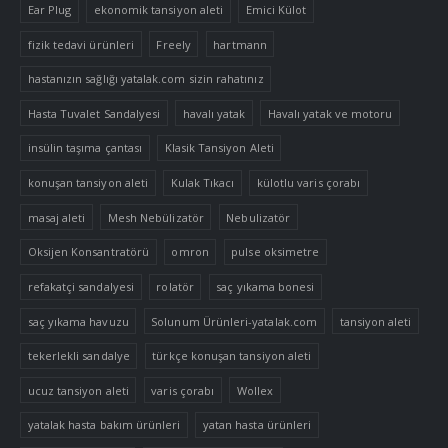
Ear Plug
ekonomik tansiyon aleti
Emici Külot
fizik tedavi ürünleri
Freely
hartmann
hastanızın sağlığı yatalak.com sizin rahatınız
Hasta Tuvalet Sandalyesi
havalı yatak
Havalı yatak ve motoru
insülin taşıma çantası
Klasik Tansiyon Aleti
konuşan tansiyon aleti
Kulak Tıkacı
külotlu varis çorabı
masaj aleti
Mesh Nebülizatör
Nebulizatör
Oksijen Konsantratörü
omron
pulse oksimetre
refakatçi sandalyesi
rolatör
saç yıkama bonesi
saç yıkama havuzu
Solunum Ürünleri-yatalak.com
tansiyon aleti
tekerlekli sandalye
türkçe konuşan tansiyon aleti
ucuz tansiyon aleti
varis çorabı
Wollex
yatalak hasta bakım ürünleri
yatan hasta ürünleri