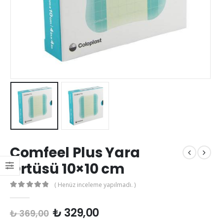
Comfeel Plus Yara
Örtüsü 10×10 cm
( Henüz inceleme yapılmadı. )
0
out of 5
₺
329,00
₺
369,00