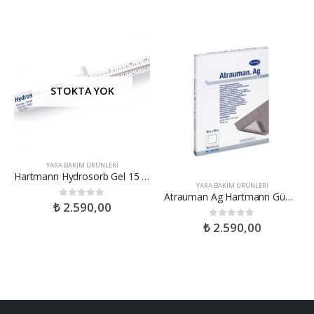
STOKTA YOK
YARA BAKIM ÜRÜNLERI
Hartmann Hydrosorb Gel 15 gr
YARA BAKIM ÜRÜNLERI
Atrauman Ag Hartmann Gümüş İçerikli Tül Yara Örtüsü 10*10CM
₺
2.590,00
0
out of 5
₺
2.590,00
0
out of 5