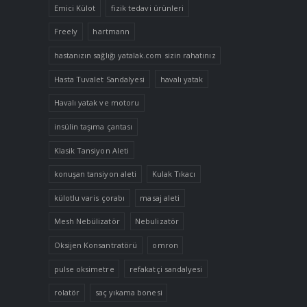
Emici Külot
fizik tedavi ürünleri
Freely
hartmann
hastanızın sağlığı yatalak.com sizin rahatınız
Hasta Tuvalet Sandalyesi
havalı yatak
Havalı yatak ve motoru
insülin taşıma çantası
Klasik Tansiyon Aleti
konuşan tansiyon aleti
Kulak Tıkacı
külotlu varis çorabı
masaj aleti
Mesh Nebülizatör
Nebulizatör
Oksijen Konsantratörü
omron
pulse oksimetre
refakatçi sandalyesi
rolatör
saç yıkama bonesi