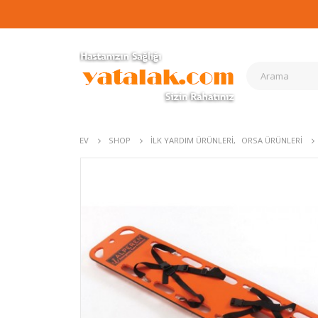
EV
SHOP
İLK YARDIM ÜRÜNLERI
,
ORSA ÜRÜNLERI