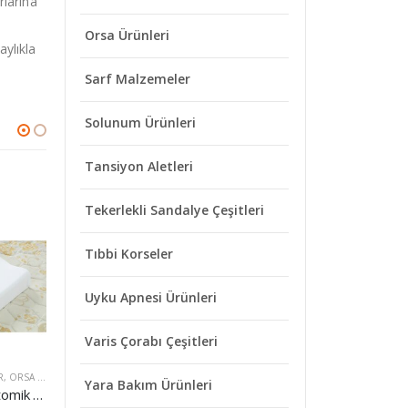
rlarına
Orsa Ürünleri
aylıkla
Sarf Malzemeler
Solunum Ürünleri
Tansiyon Aletleri
Tekerlekli Sandalye Çeşitleri
Tıbbi Korseler
Uyku Apnesi Ürünleri
Varis Çorabı Çeşitleri
R
,
ORSA ÜRÜNLERI
EL KOL AYAK BACAK SAĞLIĞI ÜRÜNLERI
,
ORSA ÜRÜNLERI
EL KOL AYAK BACAK SAĞLIĞI ÜRÜNLERI
,
O
Yara Bakım Ürünleri
ORSA P-3 Anatomik Boyun Yastığı Çocuk
ORSA G-3A Metetars Pedi Parmak Geçmeli
ORSA F-7 Çelik Tabanlık