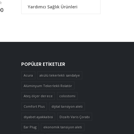
Yardımcı Sağlık Ürünleri
5
0
out of 5
0
out of 5
00
₺
180,00
₺
650,00
POPÜLER ETIKETLER
Acura
akülü tekerlekli sandalye
Alüminyum Tekerlekli Rolatör
Ateş ölçer derece
colostomi
Comfort Plus
dijital tansiyon aleti
diyabet ayakkabisi
Dizaltı Varis Çorabı
Ear Plug
ekonomik tansiyon aleti