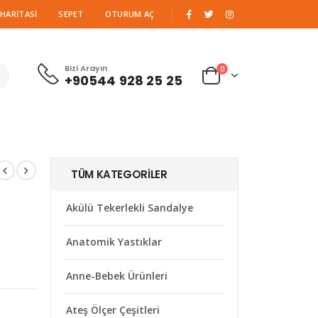
|
 HARITASI
SEPET
OTURUM AÇ
Bizi Arayın
0
+90544 928 25 25
TÜM KATEGORILER
Akülü Tekerlekli Sandalye
Anatomik Yastıklar
Anne-Bebek Ürünleri
Ateş Ölçer Çeşitleri