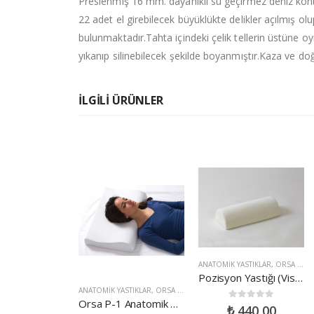
Preslenmiş 16 mm. dayanıklı su geçirmez deniz kont
22 adet el girebilecek büyüklükte delikler açılmış olu
bulunmaktadır.Tahta içindeki çelik tellerin üstüne oy
yıkanıp silinebilecek şekilde boyanmıştır.Kaza ve doğ
ILGILI ÜRÜNLER
ANATOMIK YASTIKLAR
,
ORSA ÜRÜNLERI
Pozisyon Yastığı (Visco)
ÜRÜNLERI
EL KOL AYAK BACAK SAĞLIĞI ÜRÜNLERI
ANATOMIK YASTIKLAR
,
ORSA ÜRÜNLERI
,
ORSA ÜRÜNLERI
ORSA G-3 Metetars Pedi Elastik
Orsa P-1 Anatomik Boyun Yastığı
0
out of 5
₺
440,00