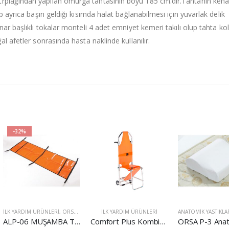
rplağından yapılan omurga tahtasının boyu 185 cm.dir.Tahtanın kena
p ayrıca başın geldiği kısımda halat bağlanabilmesi için yuvarlak delik
nar başlıklı tokalar monteli 4 adet emniyet kemeri takılı olup tahta kol
al afetler sonrasında hasta naklinde kullanılır.
-32%
İLK YARDIM ÜRÜNLERI
,
ORSA ÜRÜNLERI
İLK YARDIM ÜRÜNLERI
ANATOMIK YASTIKLA
ALP-06 MUŞAMBA TAŞIMA SEDYESİ
Comfort Plus Kombinasyon Sedye