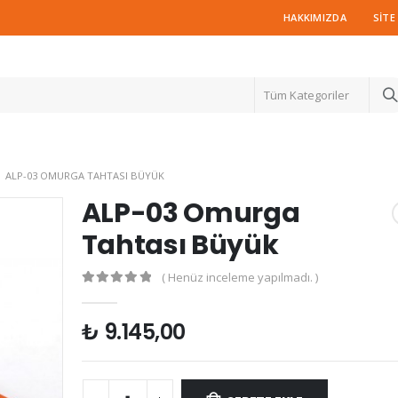
HAKKIMIZDA
SITE
Tüm Kategoriler
ALP-03 OMURGA TAHTASI BÜYÜK
ALP-03 Omurga
Tahtası Büyük
( Henüz inceleme yapılmadı. )
0
out of 5
₺
9.145,00