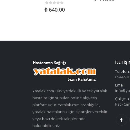
ut of 5
0
out of 5
150,00
₺
640,00
İLETIŞI
Telefon:
0544 928
Email:
info@ya
Yatalak.com Türkiye'deki ilk ve tek yatalak
hastalar için sunulan online alışveriş
Çalışma 
Pzt - Cmt
platformudur. Yatalak.com aracılığı ile,
yatalak hastalarınız için siparişler verebilir
veya bazı destek taleplerinde
bulunabilirsiniz.