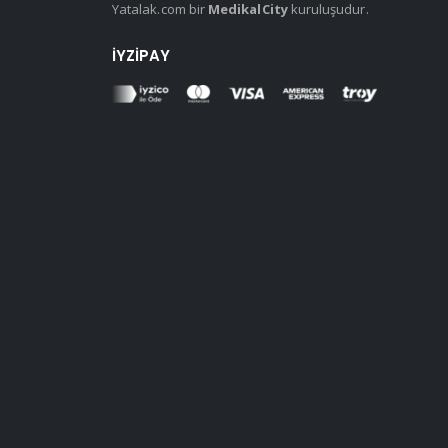
Yatalak.com bir
MedikalCity
kuruluşudur.
İYZIPAY