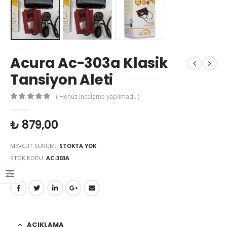
Acura Ac-303a Klasik
Tansiyon Aleti
( Henüz inceleme yapılmadı. )
0
out of 5
₺
879,00
MEVCUT SÜRÜM::
STOKTA YOK
STOK KODU:
AC-303A
AÇIKLAMA