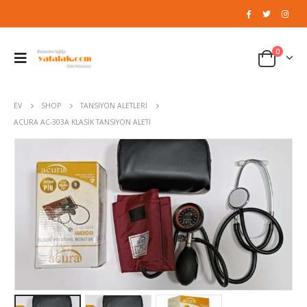
0
EV
SHOP
TANSIYON ALETLERI
ACURA AC-303A KLASIK TANSIYON ALETI