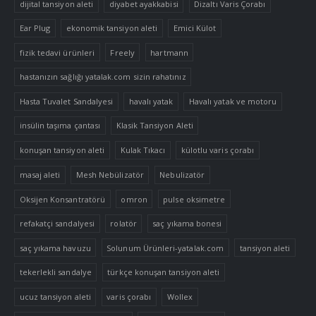
dijital tansiyon aleti
diyabet ayakkabisi
Dizaltı Varis Çorabı
Ear Plug
ekonomik tansiyon aleti
Emici Külot
fizik tedavi ürünleri
Freely
hartmann
hastanızın sağlığı yatalak.com sizin rahatınız
Hasta Tuvalet Sandalyesi
havalı yatak
Havalı yatak ve motoru
insülin taşıma çantası
Klasik Tansiyon Aleti
konuşan tansiyon aleti
Kulak Tıkacı
külotlu varis çorabı
masaj aleti
Mesh Nebülizatör
Nebulizatör
Oksijen Konsantratörü
omron
pulse oksimetre
refakatçi sandalyesi
rolatör
saç yıkama bonesi
saç yıkama havuzu
Solunum Ürünleri-yatalak.com
tansiyon aleti
tekerlekli sandalye
türkçe konuşan tansiyon aleti
ucuz tansiyon aleti
varis çorabı
Wollex