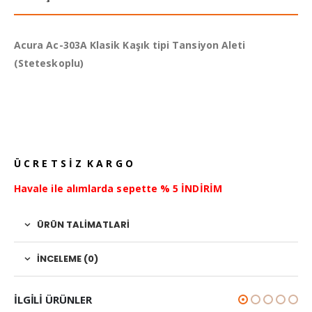
Acura Ac-303A Klasik Kaşık tipi Tansiyon Aleti
(Steteskoplu)
Ü C R E T S İ Z K A R G O
Havale ile alımlarda sepette % 5 İNDİRİM
ÜRÜN TALIMATLARI
İNCELEME (0)
ILGILI ÜRÜNLER