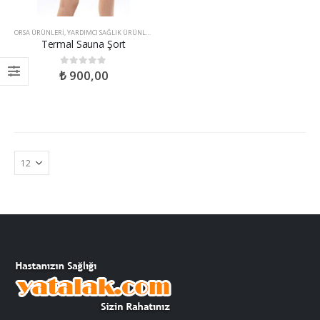
ORSA ÜRÜNLERI
,
YARDIMCI SAĞLIK ÜRÜNLERI
Termal Sauna Şort
₺
900,00
0
out of 5