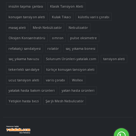
insülin taşıma çantası
Klasik Tansiyon Aleti
konuşan tansiyon aleti
Kulak Tıkacı
külotlu varis çorabı
masaj aleti
Mesh Nebülizatör
Nebulizatör
Oksijen Konsantratörü
omron
pulse oksimetre
refakatçi sandalyesi
rolatör
saç yıkama bonesi
saç yıkama havuzu
Solunum Ürünleri-yatalak.com
tansiyon aleti
tekerlekli sandalye
türkçe konuşan tansiyon aleti
ucuz tansiyon aleti
varis çorabı
Wollex
yatalak hasta bakım ürünleri
yatan hasta ürünleri
Yetişkin hasta bezi
Şarjlı Mesh Nebulizatör
Tek Tıkla Ödeme Kolaylığı