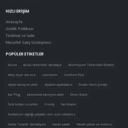
HIZLI ERIŞIM
Anasayfa
Gizlilik Politikası
Teslimat ve İade
Mesafeli Satış Sözleşmesi
POPÜLER ETIKETLER
Acura
akülü tekerlekli sandalye
Alüminyum Tekerlekli Rolatör
Ateş ölçer derece
colostomi
Comfort Plus
dijital tansiyon aleti
diyabet ayakkabisi
Dizaltı Varis Çorabı
Ear Plug
ekonomik tansiyon aleti
Emici Külot
fizik tedavi ürünleri
Freely
hartmann
hastanızın sağlığı yatalak.com sizin rahatınız
Hasta Tuvalet Sandalyesi
havalı yatak
Havalı yatak ve motoru