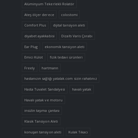
Alüminyum Tekerlekli Rolatör
Ateş ölçer derece
colostomi
Comfort Plus
dijital tansiyon aleti
diyabet ayakkabisi
Dizaltı Varis Çorabı
Ear Plug
ekonomik tansiyon aleti
Emici Külot
fizik tedavi ürünleri
Freely
hartmann
hastanızın sağlığı yatalak.com sizin rahatınız
Hasta Tuvalet Sandalyesi
havalı yatak
Havalı yatak ve motoru
insülin taşıma çantası
Klasik Tansiyon Aleti
konuşan tansiyon aleti
Kulak Tıkacı