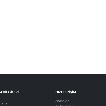
M BILGILERI
HIZLI ERIŞIM
Anasayfa
 25 25