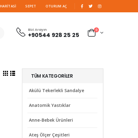
|
 HARITASI
SEPET
OTURUM AÇ
Bizi Arayın
0
+90544 928 25 25
TÜM KATEGORILER
Akülü Tekerlekli Sandalye
Anatomik Yastıklar
Anne-Bebek Ürünleri
Ateş Ölçer Çeşitleri