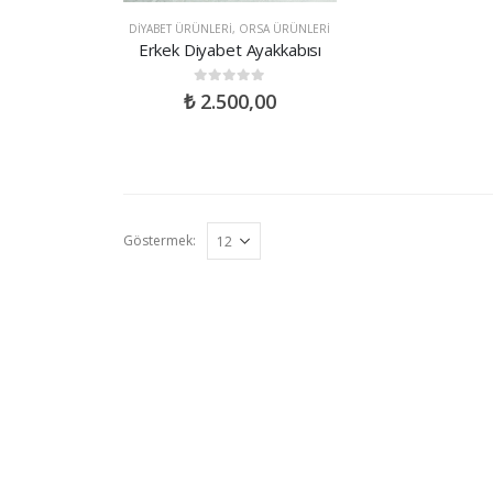
DIYABET ÜRÜNLERI
,
ORSA ÜRÜNLERI
Erkek Diyabet Ayakkabısı
0
out of 5
₺
2.500,00
Göstermek: