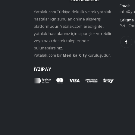
Email:
info@ya
Yatalak.com Türkiye'deki ilk ve tek yatalak
hastalar için sunulan online alışveriş
Çalışma 
Pzt - Cmt
platformudur. Yatalak.com aracılığı ile,
yatalak hastalarınız için siparişler verebilir
veya bazı destek taleplerinde
bulunabilirsiniz.
Yatalak.com bir
MedikalCity
kuruluşudur.
İYZIPAY