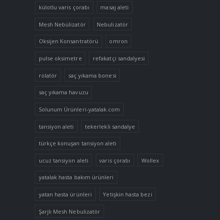
külotlu varis çorabı
masaj aleti
Mesh Nebülizatör
Nebulizatör
Oksijen Konsantratörü
omron
pulse oksimetre
refakatçi sandalyesi
rolatör
saç yıkama bonesi
saç yıkama havuzu
Solunum Ürünleri-yatalak.com
tansiyon aleti
tekerlekli sandalye
türkçe konuşan tansiyon aleti
ucuz tansiyon aleti
varis çorabı
Wollex
yatalak hasta bakım ürünleri
yatan hasta ürünleri
Yetişkin hasta bezi
Şarjlı Mesh Nebulizatör