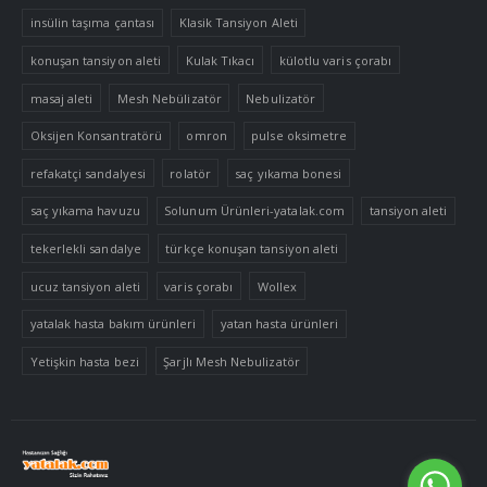
insülin taşıma çantası
Klasik Tansiyon Aleti
konuşan tansiyon aleti
Kulak Tıkacı
külotlu varis çorabı
masaj aleti
Mesh Nebülizatör
Nebulizatör
Oksijen Konsantratörü
omron
pulse oksimetre
refakatçi sandalyesi
rolatör
saç yıkama bonesi
saç yıkama havuzu
Solunum Ürünleri-yatalak.com
tansiyon aleti
tekerlekli sandalye
türkçe konuşan tansiyon aleti
ucuz tansiyon aleti
varis çorabı
Wollex
yatalak hasta bakım ürünleri
yatan hasta ürünleri
Yetişkin hasta bezi
Şarjlı Mesh Nebulizatör
Tek Tıkla Ödeme Kolaylığı