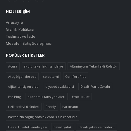
HIZLI ERIŞIM
Anasayfa
Gizlilik Politikası
Teslimat ve İade
Mesafeli Satış Sözleşmesi
POPÜLER ETIKETLER
Acura
akülü tekerlekli sandalye
Alüminyum Tekerlekli Rolatör
Ateş ölçer derece
colostomi
Comfort Plus
dijital tansiyon aleti
diyabet ayakkabisi
Dizaltı Varis Çorabı
Ear Plug
ekonomik tansiyon aleti
Emici Külot
fizik tedavi ürünleri
Freely
hartmann
hastanızın sağlığı yatalak.com sizin rahatınız
Hasta Tuvalet Sandalyesi
havalı yatak
Havalı yatak ve motoru