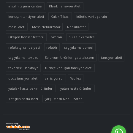
insülin taşıma çantası
Klasik Tansiyon Aleti
konuşan tansiyon aleti
Kulak Tıkacı
külotlu varis çorabı
masaj aleti
Mesh Nebülizatör
Nebulizatör
Oksijen Konsantratörü
omron
pulse oksimetre
refakatçi sandalyesi
rolatör
saç yıkama bonesi
saç yıkama havuzu
Solunum Ürünleri-yatalak.com
tansiyon aleti
tekerlekli sandalye
türkçe konuşan tansiyon aleti
ucuz tansiyon aleti
varis çorabı
Wollex
yatalak hasta bakım ürünleri
yatan hasta ürünleri
Yetişkin hasta bezi
Şarjlı Mesh Nebulizatör
Tek Tıkla Ödeme Kolaylığı