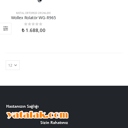
METAL ORTOPEDI ÜRÜNLERI
Wollex Rolatör WG-R965
₺
1.688,00
0
out of 5