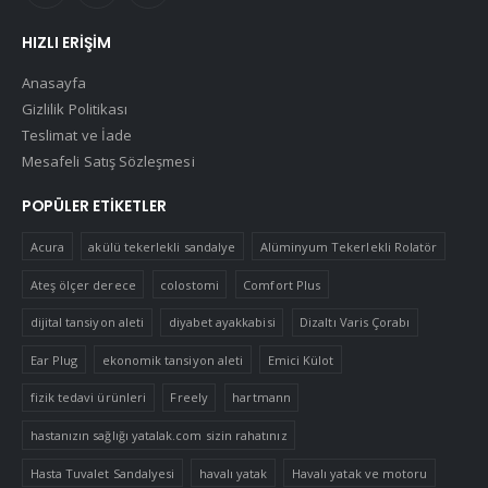
HIZLI ERIŞIM
Anasayfa
Gizlilik Politikası
Teslimat ve İade
Mesafeli Satış Sözleşmesi
POPÜLER ETIKETLER
Acura
akülü tekerlekli sandalye
Alüminyum Tekerlekli Rolatör
Ateş ölçer derece
colostomi
Comfort Plus
dijital tansiyon aleti
diyabet ayakkabisi
Dizaltı Varis Çorabı
Ear Plug
ekonomik tansiyon aleti
Emici Külot
fizik tedavi ürünleri
Freely
hartmann
hastanızın sağlığı yatalak.com sizin rahatınız
Hasta Tuvalet Sandalyesi
havalı yatak
Havalı yatak ve motoru