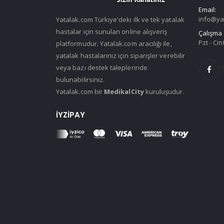
Email:
info@ya
Yatalak.com Türkiye'deki ilk ve tek yatalak
hastalar için sunulan online alışveriş
Çalışma 
Pzt - Cmt
platformudur. Yatalak.com aracılığı ile,
yatalak hastalarınız için siparişler verebilir
veya bazı destek taleplerinde
bulunabilirsiniz.
Yatalak.com bir
MedikalCity
kuruluşudur.
İYZIPAY