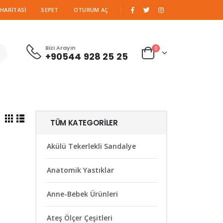
|
 HARITASI
SEPET
OTURUM AÇ
Bizi Arayın
0
+90544 928 25 25
TÜM KATEGORILER
Akülü Tekerlekli Sandalye
Anatomik Yastıklar
Anne-Bebek Ürünleri
Ateş Ölçer Çeşitleri