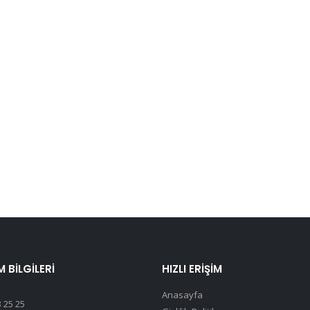
M BILGILERI
HIZLI ERIŞIM
Anasayfa
 25 25