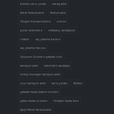
külotlu varis çorabı
masaj aleti
Mesh Nebülizatör
Nebulizatör
Oksijen Konsantratörü
omron
pulse oksimetre
refakatçi sandalyesi
rolatör
saç yıkama bonesi
saç yıkama havuzu
Solunum Ürünleri-yatalak.com
tansiyon aleti
tekerlekli sandalye
türkçe konuşan tansiyon aleti
ucuz tansiyon aleti
varis çorabı
Wollex
yatalak hasta bakım ürünleri
yatan hasta ürünleri
Yetişkin hasta bezi
Şarjlı Mesh Nebulizatör