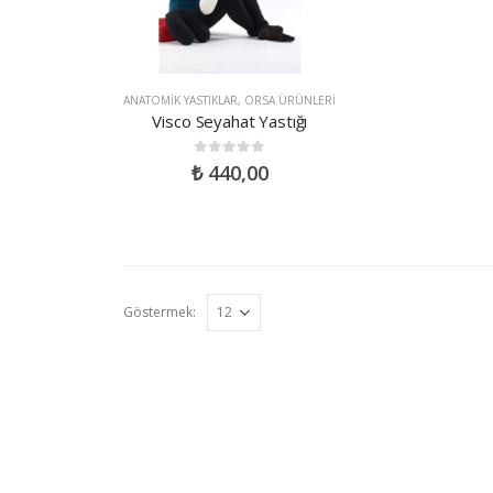
ANATOMIK YASTIKLAR
,
ORSA ÜRÜNLERI
Visco Seyahat Yastığı
0
out of 5
₺
440,00
Göstermek: