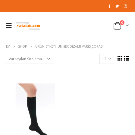
0
EV
SHOP
ÜRÜN ETIKETI -
UNISEX DIZALTI VARIS ÇORABI