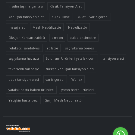
insülin taşıma çantası
Klasik Tansiyon Aleti
konuşan tansiyon aleti
Kulak Tıkacı
külotlu varis çorabı
masaj aleti
Mesh Nebülizatör
Nebulizatör
Oksijen Konsantratörü
omron
pulse oksimetre
refakatçi sandalyesi
rolatör
saç yıkama bonesi
saç yıkama havuzu
Solunum Ürünleri-yatalak.com
tansiyon aleti
tekerlekli sandalye
türkçe konuşan tansiyon aleti
ucuz tansiyon aleti
varis çorabı
Wollex
yatalak hasta bakım ürünleri
yatan hasta ürünleri
Yetişkin hasta bezi
Şarjlı Mesh Nebulizatör
Tek Tıkla Ödeme Kolaylığı