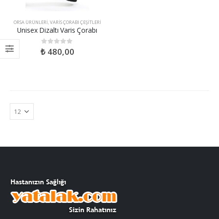
ORSA ÜRÜNLERI
,
VARIS ÇORABI ÇEŞITLERI
Unisex Dizaltı Varis Çorabı
₺
480,00
0
out of 5