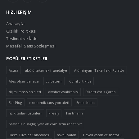
HIZLI ERIŞIM
Anasayfa
Gizlilik Politikası
Teslimat ve İade
Mesafeli Satış Sözleşmesi
POPÜLER ETIKETLER
Acura
akülü tekerlekli sandalye
Alüminyum Tekerlekli Rolatör
Ateş ölçer derece
colostomi
Comfort Plus
dijital tansiyon aleti
diyabet ayakkabisi
Dizaltı Varis Çorabı
Ear Plug
ekonomik tansiyon aleti
Emici Külot
fizik tedavi ürünleri
Freely
hartmann
hastanızın sağlığı yatalak.com sizin rahatınız
Hasta Tuvalet Sandalyesi
havalı yatak
Havalı yatak ve motoru