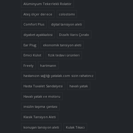
Alüminyum Tekerlekli Rolatör
Ateş ölçer derece
colostomi
Comfort Plus
dijital tansiyon aleti
diyabet ayakkabisi
Dizaltı Varis Çorabı
Ear Plug
ekonomik tansiyon aleti
Emici Külot
fizik tedavi ürünleri
Freely
hartmann
hastanızın sağlığı yatalak.com sizin rahatınız
Hasta Tuvalet Sandalyesi
havalı yatak
Havalı yatak ve motoru
insülin taşıma çantası
Klasik Tansiyon Aleti
konuşan tansiyon aleti
Kulak Tıkacı