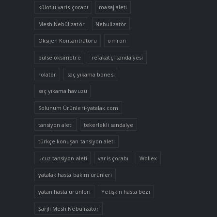
külotlu varis çorabı
masaj aleti
Mesh Nebülizatör
Nebulizatör
Oksijen Konsantratörü
omron
pulse oksimetre
refakatçi sandalyesi
rolatör
saç yıkama bonesi
saç yıkama havuzu
Solunum Ürünleri-yatalak.com
tansiyon aleti
tekerlekli sandalye
türkçe konuşan tansiyon aleti
ucuz tansiyon aleti
varis çorabı
Wollex
yatalak hasta bakım ürünleri
yatan hasta ürünleri
Yetişkin hasta bezi
Şarjlı Mesh Nebulizatör