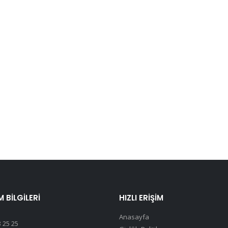
M BILGILERI
HIZLI ERIŞIM
Anasayfa
 25 25