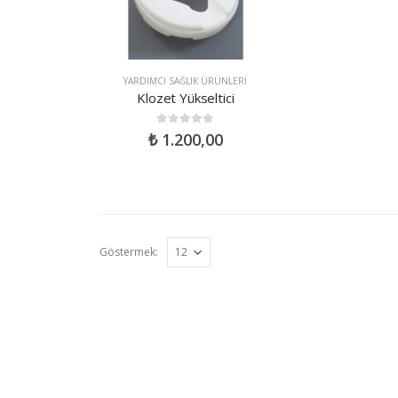
YARDIMCI SAĞLIK ÜRÜNLERI
Klozet Yükseltici
0
out of 5
₺
1.200,00
Göstermek: