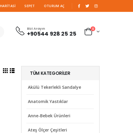
|
 HARITASI
SEPET
OTURUM AÇ
Bizi Arayın
0
+90544 928 25 25
TÜM KATEGORILER
Akülü Tekerlekli Sandalye
Anatomik Yastıklar
Anne-Bebek Ürünleri
Ateş Ölçer Çeşitleri