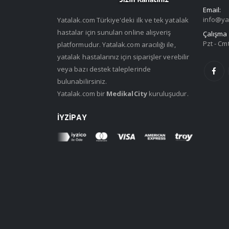
Email:
info@ya
Yatalak.com Türkiye'deki ilk ve tek yatalak
hastalar için sunulan online alışveriş
Çalışma 
Pzt - Cmt
platformudur. Yatalak.com aracılığı ile,
yatalak hastalarınız için siparişler verebilir
veya bazı destek taleplerinde
bulunabilirsiniz.
Yatalak.com bir
MedikalCity
kuruluşudur.
İYZIPAY