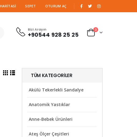
|
 HARITASI
SEPET
OTURUM AÇ
Bizi Arayın
0
+90544 928 25 25
TÜM KATEGORILER
Akülü Tekerlekli Sandalye
Anatomik Yastıklar
Anne-Bebek Ürünleri
Ateş Ölçer Çeşitleri