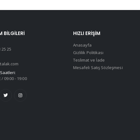
M BILGILERI
HIZLI ERIŞIM
Anasayfa
 25 25
Gizlilik Politikası
Teslimat ve İade
talak.com
Mesafeli Satış Sözleşmesi
Saatleri:
 / 09:00 - 19:00