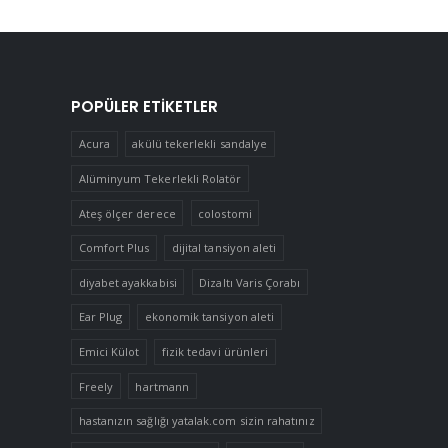
POPÜLER ETIKETLER
Acura
akülü tekerlekli sandalye
Alüminyum Tekerlekli Rolatör
Ateş ölçer derece
colostomi
Comfort Plus
dijital tansiyon aleti
diyabet ayakkabisi
Dizaltı Varis Çorabı
Ear Plug
ekonomik tansiyon aleti
Emici Külot
fizik tedavi ürünleri
Freely
hartmann
hastanızın sağlığı yatalak.com sizin rahatınız