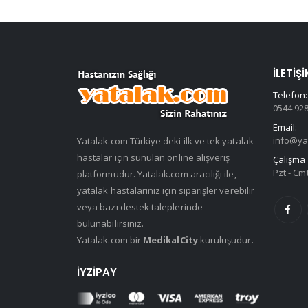
İLETIŞI
Telefon:
0544 928
Email:
info@ya
Yatalak.com Türkiye'deki ilk ve tek yatalak
hastalar için sunulan online alışveriş
Çalışma 
Pzt - Cmt
platformudur. Yatalak.com aracılığı ile,
yatalak hastalarınız için siparişler verebilir
veya bazı destek taleplerinde
bulunabilirsiniz.
Yatalak.com bir
MedikalCity
kuruluşudur.
İYZIPAY