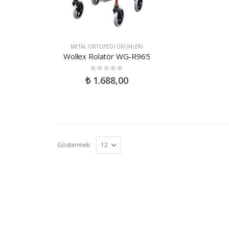
METAL ORTOPEDI ÜRÜNLERI
Wollex Rolatör WG-R965
0
out of 5
₺
1.688,00
Göstermek: