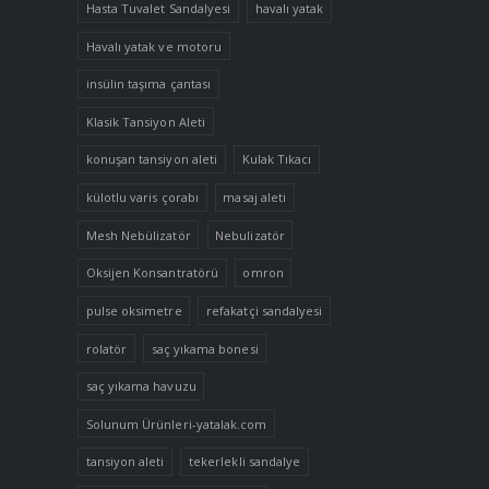
Hasta Tuvalet Sandalyesi
havalı yatak
Havalı yatak ve motoru
insülin taşıma çantası
Klasik Tansiyon Aleti
konuşan tansiyon aleti
Kulak Tıkacı
külotlu varis çorabı
masaj aleti
Mesh Nebülizatör
Nebulizatör
Oksijen Konsantratörü
omron
pulse oksimetre
refakatçi sandalyesi
rolatör
saç yıkama bonesi
saç yıkama havuzu
Solunum Ürünleri-yatalak.com
tansiyon aleti
tekerlekli sandalye