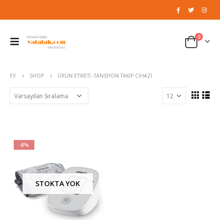
0
EV
SHOP
ÜRÜN ETIKETI -
TANSIYON TAKIP CIHAZI
-8%
STOKTA YOK