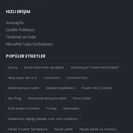
HIZLI ERIŞIM
Anasayfa
Gizlilik Politikası
Teslimat ve İade
Mesafeli Satış Sözleşmesi
POPÜLER ETIKETLER
Acura
akülü tekerlekli sandalye
Alüminyum Tekerlekli Rolatör
Ateş ölçer derece
colostomi
Comfort Plus
dijital tansiyon aleti
diyabet ayakkabisi
Dizaltı Varis Çorabı
Ear Plug
ekonomik tansiyon aleti
Emici Külot
fizik tedavi ürünleri
Freely
hartmann
hastanızın sağlığı yatalak.com sizin rahatınız
Hasta Tuvalet Sandalyesi
havalı yatak
Havalı yatak ve motoru