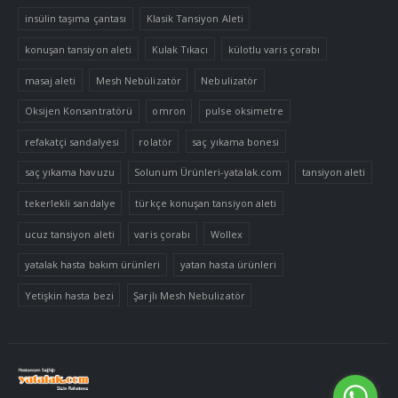
insülin taşıma çantası
Klasik Tansiyon Aleti
konuşan tansiyon aleti
Kulak Tıkacı
külotlu varis çorabı
masaj aleti
Mesh Nebülizatör
Nebulizatör
Oksijen Konsantratörü
omron
pulse oksimetre
refakatçi sandalyesi
rolatör
saç yıkama bonesi
saç yıkama havuzu
Solunum Ürünleri-yatalak.com
tansiyon aleti
tekerlekli sandalye
türkçe konuşan tansiyon aleti
ucuz tansiyon aleti
varis çorabı
Wollex
yatalak hasta bakım ürünleri
yatan hasta ürünleri
Yetişkin hasta bezi
Şarjlı Mesh Nebulizatör
Tek Tıkla Ödeme Kolaylığı