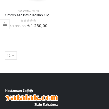
TANSIYON ALETLERI
Omron M2 Basic Koldan Ölçer Tansiyon Aleti
₺
1.280,00
0
out of 5
₺
1.395,00