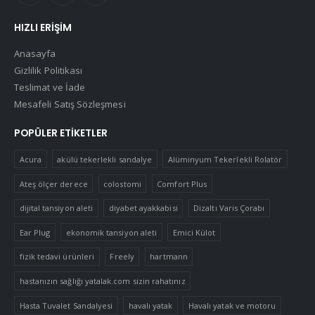
HIZLI ERIŞIM
Anasayfa
Gizlilik Politikası
Teslimat ve İade
Mesafeli Satış Sözleşmesi
POPÜLER ETIKETLER
Acura
akülü tekerlekli sandalye
Alüminyum Tekerlekli Rolatör
Ateş ölçer derece
colostomi
Comfort Plus
dijital tansiyon aleti
diyabet ayakkabisi
Dizaltı Varis Çorabı
Ear Plug
ekonomik tansiyon aleti
Emici Külot
fizik tedavi ürünleri
Freely
hartmann
hastanızın sağlığı yatalak.com sizin rahatınız
Hasta Tuvalet Sandalyesi
havalı yatak
Havalı yatak ve motoru