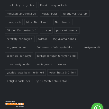
insülin taşıma çantası
Klasik Tansiyon Aleti
konuşan tansiyon aleti
Kulak Tıkacı
külotlu varis çorabı
masaj aleti
Mesh Nebülizatör
Nebulizatör
Oksijen Konsantratörü
omron
pulse oksimetre
refakatçi sandalyesi
rolatör
saç yıkama bonesi
saç yıkama havuzu
Solunum Ürünleri-yatalak.com
tansiyon aleti
tekerlekli sandalye
türkçe konuşan tansiyon aleti
ucuz tansiyon aleti
varis çorabı
Wollex
yatalak hasta bakım ürünleri
yatan hasta ürünleri
Yetişkin hasta bezi
Şarjlı Mesh Nebulizatör
Tek Tıkla Ödeme Kolaylığı