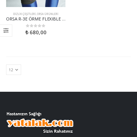
DIZLIK ÇEŞITLERI
,
ORSA ÜRÜNLERI
ORSA R-3E ÖRME FLEXIBLE BALENLİ PATELLA DESTEKLİ DİZLİK
₺
680,00
0
out of 5