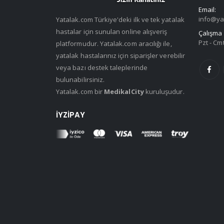
Email:
info@ya
Yatalak.com Türkiye'deki ilk ve tek yatalak
hastalar için sunulan online alışveriş
Çalışma 
Pzt - Cmt
platformudur. Yatalak.com aracılığı ile,
yatalak hastalarınız için siparişler verebilir
veya bazı destek taleplerinde
bulunabilirsiniz.
Yatalak.com bir
MedikalCity
kuruluşudur.
İYZIPAY