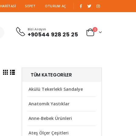
|
 HARITASI
SEPET
OTURUM AÇ
Bizi Arayın
0
+90544 928 25 25
TÜM KATEGORILER
Akülü Tekerlekli Sandalye
Anatomik Yastıklar
Anne-Bebek Ürünleri
Ateş Ölçer Çeşitleri