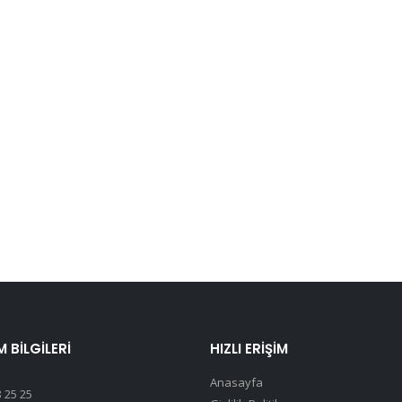
M BILGILERI
HIZLI ERIŞIM
Anasayfa
 25 25