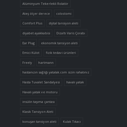
Alüminyum Tekerlekli Rolatör
Ateş ölçer derece
colostomi
Comfort Plus
dijital tansiyon aleti
diyabet ayakkabisi
Dizaltı Varis Çorabı
Ear Plug
ekonomik tansiyon aleti
Emici Külot
fizik tedavi ürünleri
Freely
hartmann
hastanızın sağlığı yatalak.com sizin rahatınız
Hasta Tuvalet Sandalyesi
havalı yatak
Havalı yatak ve motoru
insülin taşıma çantası
Klasik Tansiyon Aleti
konuşan tansiyon aleti
Kulak Tıkacı