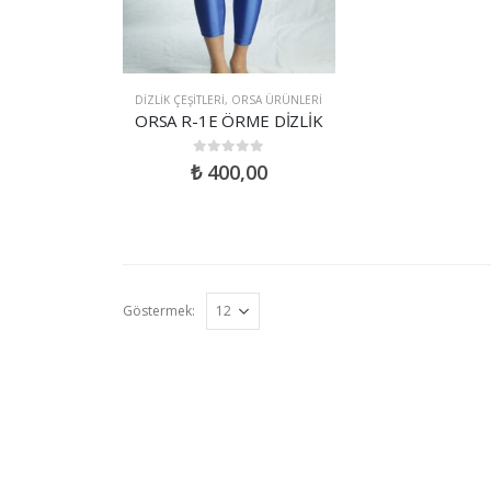
DIZLIK ÇEŞITLERI
,
ORSA ÜRÜNLERI
ORSA R-1E ÖRME DİZLİK
0
out of 5
₺
400,00
Göstermek: