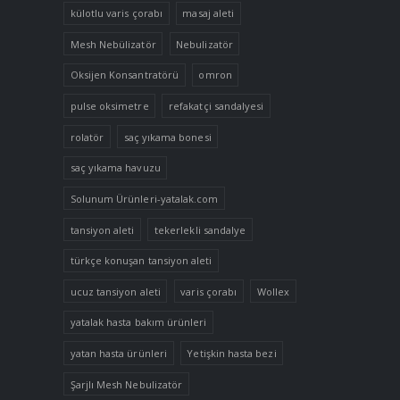
külotlu varis çorabı
masaj aleti
Mesh Nebülizatör
Nebulizatör
Oksijen Konsantratörü
omron
pulse oksimetre
refakatçi sandalyesi
rolatör
saç yıkama bonesi
saç yıkama havuzu
Solunum Ürünleri-yatalak.com
tansiyon aleti
tekerlekli sandalye
türkçe konuşan tansiyon aleti
ucuz tansiyon aleti
varis çorabı
Wollex
yatalak hasta bakım ürünleri
yatan hasta ürünleri
Yetişkin hasta bezi
Şarjlı Mesh Nebulizatör