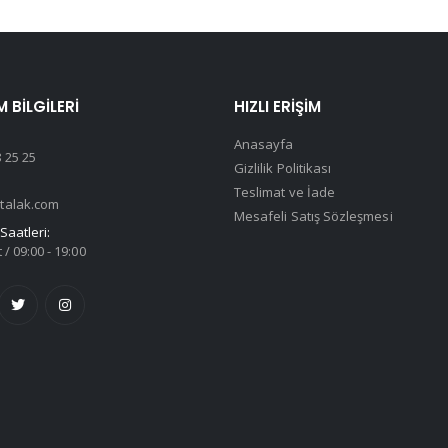
M BILGILERI
HIZLI ERIŞIM
Anasayfa
 25 25
Gizlilik Politikası
Teslimat ve İade
talak.com
Mesafeli Satış Sözleşmesi
Saatleri:
 / 09:00 - 19:00