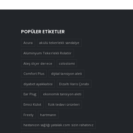
POPÜLER ETIKETLER
Acura
akülü tekerlekli sandalye
Alüminyum Tekerlekli Rolatör
Ateş ölçer derece
colostomi
Comfort Plus
dijital tansiyon aleti
diyabet ayakkabisi
Dizaltı Varis Çorabı
Ear Plug
ekonomik tansiyon aleti
Emici Külot
fizik tedavi ürünleri
Freely
hartmann
hastanızın sağlığı yatalak.com sizin rahatınız