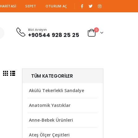
|
 HARITASI
SEPET
OTURUM AÇ
Bizi Arayın
0
+90544 928 25 25
TÜM KATEGORILER
Akülü Tekerlekli Sandalye
Anatomik Yastıklar
Anne-Bebek Ürünleri
Ateş Ölçer Çeşitleri