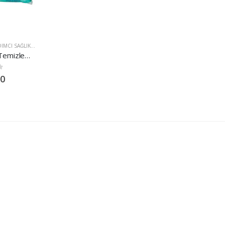
RÜNLERI
CI SAĞLIK ÜRÜNLERI
,
YATALAK HASTA ÜRÜNLERI
LUX Hasta Vücut Temizleme Havlusu 50li
0