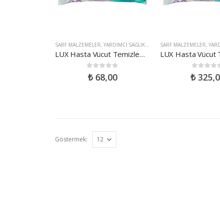
SARF MALZEMELER
,
YARDIMCI SAĞLIK ÜRÜNLERI
SARF MALZEMELER
,
YATALAK HASTA Ü
,
YARDIM
LUX Hasta Vücut Temizleme Havlusu 50li
0
out of 5
0
out of 5
₺
68,00
₺
325,0
Göstermek: