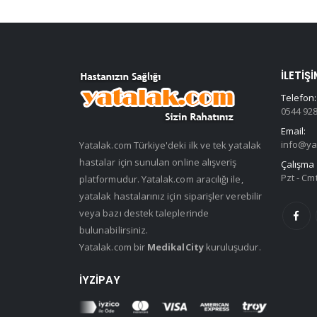
İLETIŞI
Telefon:
0544 928
Email:
info@ya
Yatalak.com Türkiye'deki ilk ve tek yatalak
hastalar için sunulan online alışveriş
Çalışma 
Pzt - Cmt
platformudur. Yatalak.com aracılığı ile,
yatalak hastalarınız için siparişler verebilir
veya bazı destek taleplerinde
bulunabilirsiniz.
Yatalak.com bir
MedikalCity
kuruluşudur.
İYZIPAY