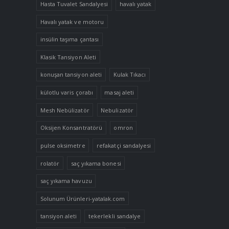
Hasta Tuvalet Sandalyesi
havalı yatak
Havalı yatak ve motoru
insülin taşıma çantası
Klasik Tansiyon Aleti
konuşan tansiyon aleti
Kulak Tıkacı
külotlu varis çorabı
masaj aleti
Mesh Nebülizatör
Nebulizatör
Oksijen Konsantratörü
omron
pulse oksimetre
refakatçi sandalyesi
rolatör
saç yıkama bonesi
saç yıkama havuzu
Solunum Ürünleri-yatalak.com
tansiyon aleti
tekerlekli sandalye