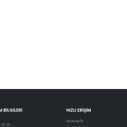
M BILGILERI
HIZLI ERIŞIM
Anasayfa
 25 25