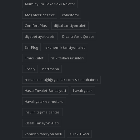
Alüminyum Tekerlekli Rolatör
Ateş ölçer derece
colostomi
Comfort Plus
dijital tansiyon aleti
diyabet ayakkabisi
Dizaltı Varis Çorabı
Ear Plug
ekonomik tansiyon aleti
Emici Külot
fizik tedavi ürünleri
Freely
hartmann
hastanızın sağlığı yatalak.com sizin rahatınız
Hasta Tuvalet Sandalyesi
havalı yatak
Havalı yatak ve motoru
insülin taşıma çantası
Klasik Tansiyon Aleti
konuşan tansiyon aleti
Kulak Tıkacı