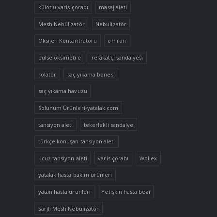
külotlu varis çorabı
masaj aleti
Mesh Nebülizatör
Nebulizatör
Oksijen Konsantratörü
omron
pulse oksimetre
refakatçi sandalyesi
rolatör
saç yıkama bonesi
saç yıkama havuzu
Solunum Ürünleri-yatalak.com
tansiyon aleti
tekerlekli sandalye
türkçe konuşan tansiyon aleti
ucuz tansiyon aleti
varis çorabı
Wollex
yatalak hasta bakım ürünleri
yatan hasta ürünleri
Yetişkin hasta bezi
Şarjlı Mesh Nebulizatör