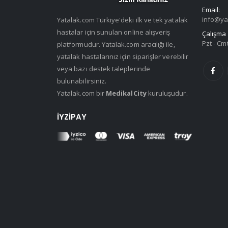
Email:
info@ya
Yatalak.com Türkiye'deki ilk ve tek yatalak
hastalar için sunulan online alışveriş
Çalışma 
Pzt - Cmt
platformudur. Yatalak.com aracılığı ile,
yatalak hastalarınız için siparişler verebilir
veya bazı destek taleplerinde
bulunabilirsiniz.
Yatalak.com bir
MedikalCity
kuruluşudur.
İYZIPAY