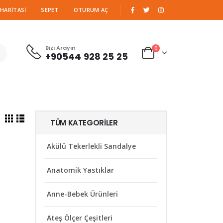
|
 HARITASI
SEPET
OTURUM AÇ
Bizi Arayın
0
+90544 928 25 25
TÜM KATEGORILER
Akülü Tekerlekli Sandalye
Anatomik Yastıklar
Anne-Bebek Ürünleri
Ateş Ölçer Çeşitleri