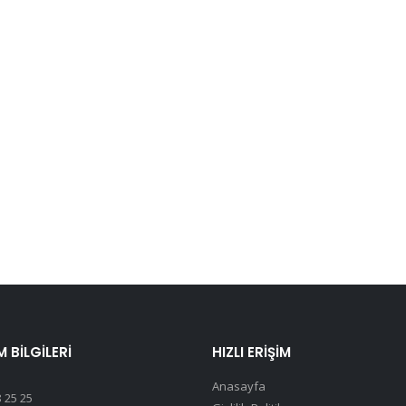
M BILGILERI
HIZLI ERIŞIM
Anasayfa
 25 25