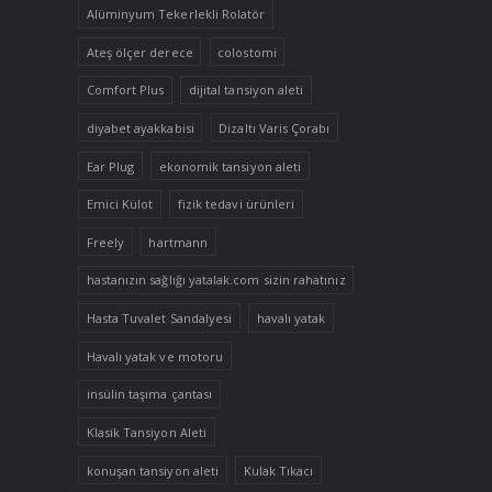
Alüminyum Tekerlekli Rolatör
Ateş ölçer derece
colostomi
Comfort Plus
dijital tansiyon aleti
diyabet ayakkabisi
Dizaltı Varis Çorabı
Ear Plug
ekonomik tansiyon aleti
Emici Külot
fizik tedavi ürünleri
Freely
hartmann
hastanızın sağlığı yatalak.com sizin rahatınız
Hasta Tuvalet Sandalyesi
havalı yatak
Havalı yatak ve motoru
insülin taşıma çantası
Klasik Tansiyon Aleti
konuşan tansiyon aleti
Kulak Tıkacı