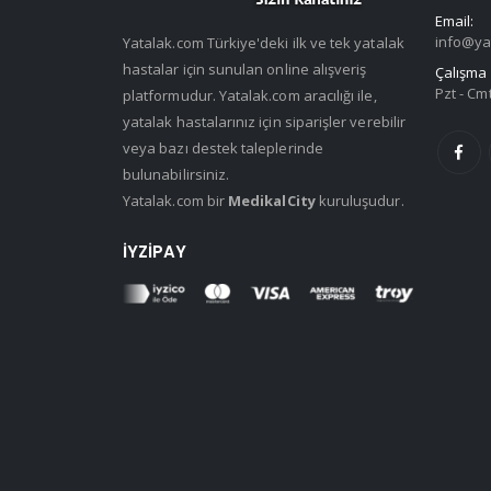
Email:
info@ya
Yatalak.com Türkiye'deki ilk ve tek yatalak
hastalar için sunulan online alışveriş
Çalışma 
Pzt - Cmt
platformudur. Yatalak.com aracılığı ile,
yatalak hastalarınız için siparişler verebilir
veya bazı destek taleplerinde
bulunabilirsiniz.
Yatalak.com bir
MedikalCity
kuruluşudur.
İYZIPAY