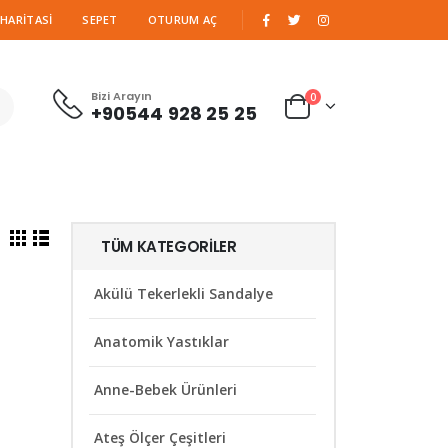
|
 HARITASI
SEPET
OTURUM AÇ
Bizi Arayın
0
+90544 928 25 25
TÜM KATEGORILER
Akülü Tekerlekli Sandalye
Anatomik Yastıklar
Anne-Bebek Ürünleri
Ateş Ölçer Çeşitleri