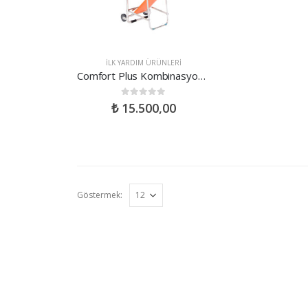
İLK YARDIM ÜRÜNLERI
Comfort Plus Kombinasyon Sedye
0
out of 5
₺
15.500,00
Göstermek: