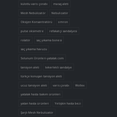
külotlu varis çorabı
masaj aleti
Mesh Nebülizatör
Nebulizatör
Oksijen Konsantratörü
omron
pulse oksimetre
refakatçi sandalyesi
rolatör
saç yıkama bonesi
saç yıkama havuzu
Solunum Ürünleri-yatalak.com
tansiyon aleti
tekerlekli sandalye
türkçe konuşan tansiyon aleti
ucuz tansiyon aleti
varis çorabı
Wollex
yatalak hasta bakım ürünleri
yatan hasta ürünleri
Yetişkin hasta bezi
Şarjlı Mesh Nebulizatör