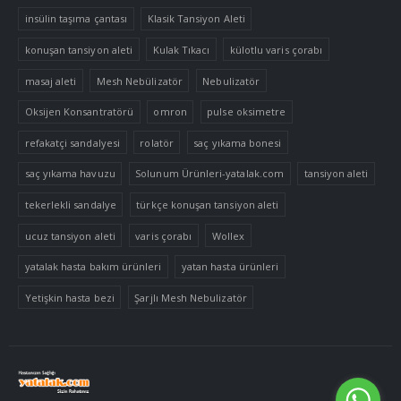
insülin taşıma çantası
Klasik Tansiyon Aleti
konuşan tansiyon aleti
Kulak Tıkacı
külotlu varis çorabı
masaj aleti
Mesh Nebülizatör
Nebulizatör
Oksijen Konsantratörü
omron
pulse oksimetre
refakatçi sandalyesi
rolatör
saç yıkama bonesi
saç yıkama havuzu
Solunum Ürünleri-yatalak.com
tansiyon aleti
tekerlekli sandalye
türkçe konuşan tansiyon aleti
ucuz tansiyon aleti
varis çorabı
Wollex
yatalak hasta bakım ürünleri
yatan hasta ürünleri
Yetişkin hasta bezi
Şarjlı Mesh Nebulizatör
Tek Tıkla Ödeme Kolaylığı