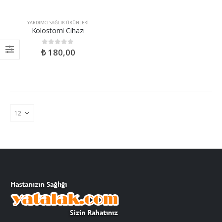
YARDIMCI SAĞLIK ÜRÜNLERI
Kolostomi Cihazı
₺
180,00
0
out of 5