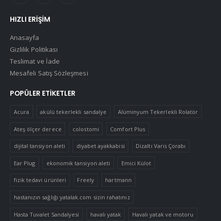
HIZLI ERIŞIM
Anasayfa
Gizlilik Politikası
Teslimat ve İade
Mesafeli Satış Sözleşmesi
POPÜLER ETIKETLER
Acura
akülü tekerlekli sandalye
Alüminyum Tekerlekli Rolatör
Ateş ölçer derece
colostomi
Comfort Plus
dijital tansiyon aleti
diyabet ayakkabisi
Dizaltı Varis Çorabı
Ear Plug
ekonomik tansiyon aleti
Emici Külot
fizik tedavi ürünleri
Freely
hartmann
hastanızın sağlığı yatalak.com sizin rahatınız
Hasta Tuvalet Sandalyesi
havalı yatak
Havalı yatak ve motoru