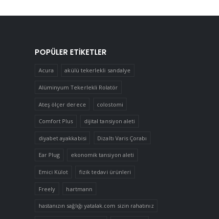
POPÜLER ETIKETLER
Acura
akülü tekerlekli sandalye
Alüminyum Tekerlekli Rolatör
Ateş ölçer derece
colostomi
Comfort Plus
dijital tansiyon aleti
diyabet ayakkabisi
Dizaltı Varis Çorabı
Ear Plug
ekonomik tansiyon aleti
Emici Külot
fizik tedavi ürünleri
Freely
hartmann
hastanızın sağlığı yatalak.com sizin rahatınız