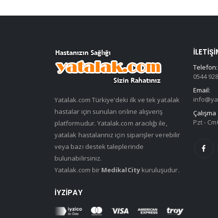
İLETIŞI
Telefon:
0544 928
Email:
info@ya
Yatalak.com Türkiye'deki ilk ve tek yatalak
hastalar için sunulan online alışveriş
Çalışma 
Pzt - Cmt
platformudur. Yatalak.com aracılığı ile,
yatalak hastalarınız için siparişler verebilir
veya bazı destek taleplerinde
bulunabilirsiniz.
Yatalak.com bir
MedikalCity
kuruluşudur.
İYZIPAY