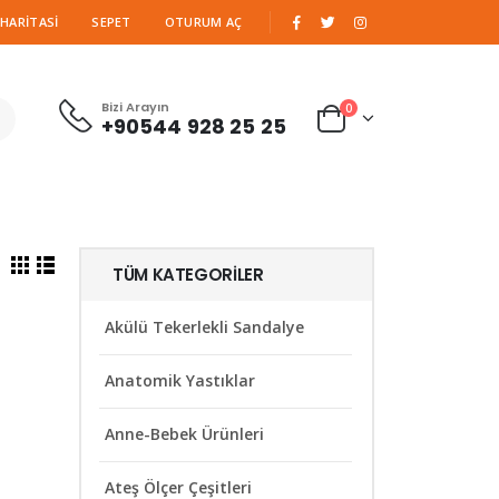
|
 HARITASI
SEPET
OTURUM AÇ
Bizi Arayın
0
+90544 928 25 25
TÜM KATEGORILER
Akülü Tekerlekli Sandalye
Anatomik Yastıklar
Anne-Bebek Ürünleri
Ateş Ölçer Çeşitleri