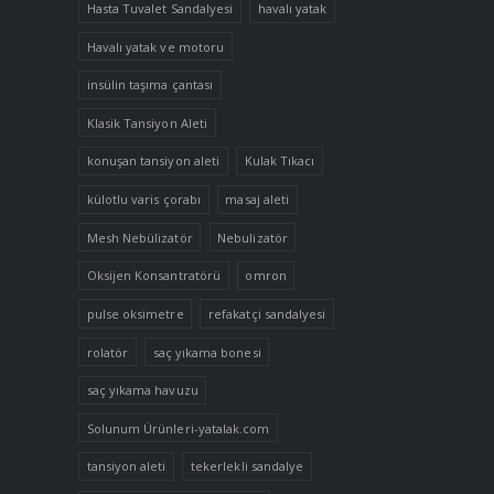
Hasta Tuvalet Sandalyesi
havalı yatak
Havalı yatak ve motoru
insülin taşıma çantası
Klasik Tansiyon Aleti
konuşan tansiyon aleti
Kulak Tıkacı
külotlu varis çorabı
masaj aleti
Mesh Nebülizatör
Nebulizatör
Oksijen Konsantratörü
omron
pulse oksimetre
refakatçi sandalyesi
rolatör
saç yıkama bonesi
saç yıkama havuzu
Solunum Ürünleri-yatalak.com
tansiyon aleti
tekerlekli sandalye