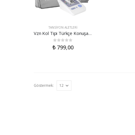
TANSIYON ALETLERI
Vzn Kol Tipi Türkçe Konuşan Otomatik Dijital Tansiyon Aleti Yeni Nesil Wrap Manşon
0
out of 5
₺
799,00
Göstermek: