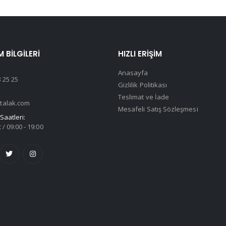
M BILGILERI
HIZLI ERIŞIM
Anasayfa
 25 25
Gizlilik Politikası
Teslimat ve İade
talak.com
Mesafeli Satış Sözleşmesi
Saatleri:
 / 09:00 - 19:00