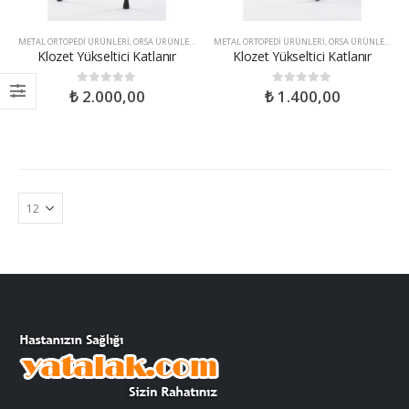
METAL ORTOPEDI ÜRÜNLERI
,
ORSA ÜRÜNLERI
METAL ORTOPEDI ÜRÜNLERI
,
ORSA ÜRÜNLERI
,
YA
Klozet Yükseltici Katlanır
Klozet Yükseltici Katlanır
₺
2.000,00
₺
1.400,00
0
out of 5
0
out of 5