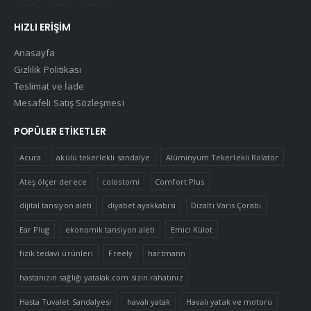
HIZLI ERIŞIM
Anasayfa
Gizlilik Politikası
Teslimat ve İade
Mesafeli Satış Sözleşmesi
POPÜLER ETIKETLER
Acura
akülü tekerlekli sandalye
Alüminyum Tekerlekli Rolatör
Ateş ölçer derece
colostomi
Comfort Plus
dijital tansiyon aleti
diyabet ayakkabisi
Dizaltı Varis Çorabı
Ear Plug
ekonomik tansiyon aleti
Emici Külot
fizik tedavi ürünleri
Freely
hartmann
hastanızın sağlığı yatalak.com sizin rahatınız
Hasta Tuvalet Sandalyesi
havalı yatak
Havalı yatak ve motoru