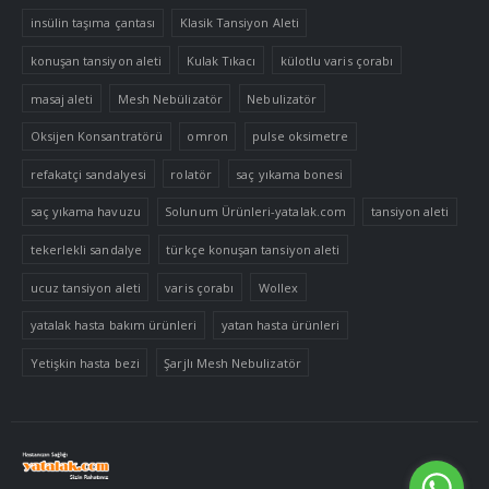
insülin taşıma çantası
Klasik Tansiyon Aleti
konuşan tansiyon aleti
Kulak Tıkacı
külotlu varis çorabı
masaj aleti
Mesh Nebülizatör
Nebulizatör
Oksijen Konsantratörü
omron
pulse oksimetre
refakatçi sandalyesi
rolatör
saç yıkama bonesi
saç yıkama havuzu
Solunum Ürünleri-yatalak.com
tansiyon aleti
tekerlekli sandalye
türkçe konuşan tansiyon aleti
ucuz tansiyon aleti
varis çorabı
Wollex
yatalak hasta bakım ürünleri
yatan hasta ürünleri
Yetişkin hasta bezi
Şarjlı Mesh Nebulizatör
Tek Tıkla Ödeme Kolaylığı