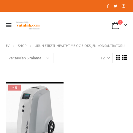
0
EV
SHOP
ÜRÜN ETIKETI -
HEALTHTIME OC-5 OKSIJEN KONSANTRATÖRÜ
-4%