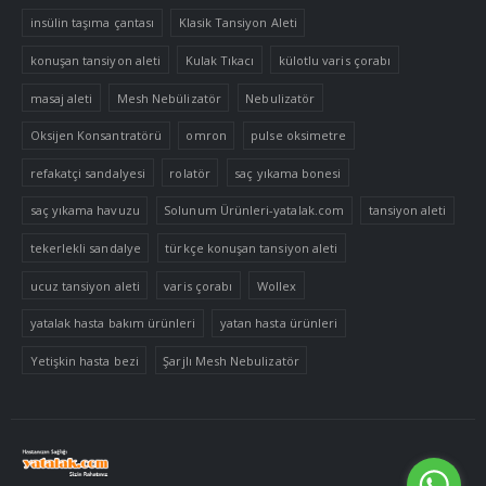
insülin taşıma çantası
Klasik Tansiyon Aleti
konuşan tansiyon aleti
Kulak Tıkacı
külotlu varis çorabı
masaj aleti
Mesh Nebülizatör
Nebulizatör
Oksijen Konsantratörü
omron
pulse oksimetre
refakatçi sandalyesi
rolatör
saç yıkama bonesi
saç yıkama havuzu
Solunum Ürünleri-yatalak.com
tansiyon aleti
tekerlekli sandalye
türkçe konuşan tansiyon aleti
ucuz tansiyon aleti
varis çorabı
Wollex
yatalak hasta bakım ürünleri
yatan hasta ürünleri
Yetişkin hasta bezi
Şarjlı Mesh Nebulizatör
Tek Tıkla Ödeme Kolaylığı