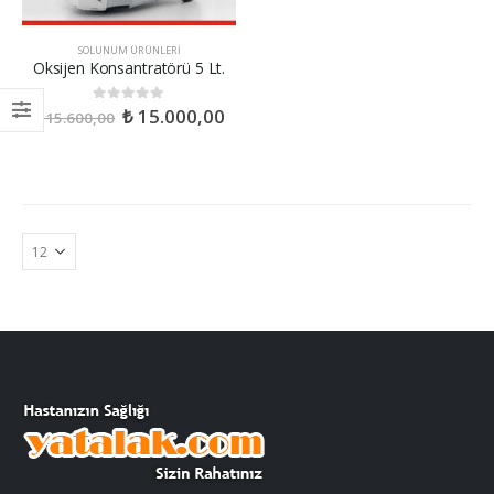
SOLUNUM ÜRÜNLERI
Oksijen Konsantratörü 5 Lt.
₺
15.000,00
0
out of 5
₺
15.600,00