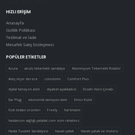
HIZLI ERIŞIM
Anasayfa
Gizlilik Politikası
Teslimat ve İade
Mesafeli Satış Sözleşmesi
POPÜLER ETIKETLER
Acura
akülü tekerlekli sandalye
Alüminyum Tekerlekli Rolatör
Ateş ölçer derece
colostomi
Comfort Plus
dijital tansiyon aleti
diyabet ayakkabisi
Dizaltı Varis Çorabı
Ear Plug
ekonomik tansiyon aleti
Emici Külot
fizik tedavi ürünleri
Freely
hartmann
hastanızın sağlığı yatalak.com sizin rahatınız
Hasta Tuvalet Sandalyesi
havalı yatak
Havalı yatak ve motoru