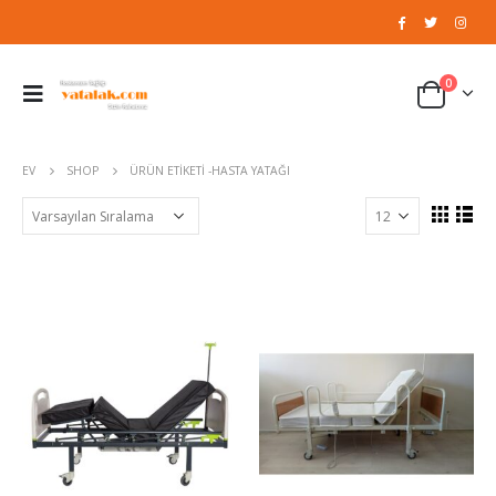
0
EV
SHOP
ÜRÜN ETIKETI -
HASTA YATAĞI