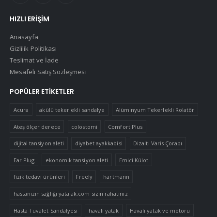
HIZLI ERIŞIM
Anasayfa
Gizlilik Politikası
Teslimat ve İade
Mesafeli Satış Sözleşmesi
POPÜLER ETIKETLER
Acura
akülü tekerlekli sandalye
Alüminyum Tekerlekli Rolatör
Ateş ölçer derece
colostomi
Comfort Plus
dijital tansiyon aleti
diyabet ayakkabisi
Dizaltı Varis Çorabı
Ear Plug
ekonomik tansiyon aleti
Emici Külot
fizik tedavi ürünleri
Freely
hartmann
hastanızın sağlığı yatalak.com sizin rahatınız
Hasta Tuvalet Sandalyesi
havalı yatak
Havalı yatak ve motoru