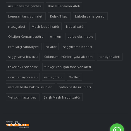
insülin taşıma çantası
Klasik Tansiyon Aleti
konuşan tansiyon aleti
Kulak Tıkacı
külotlu varis çorabı
masaj aleti
Mesh Nebülizatör
Nebulizatör
Oksijen Konsantratörü
omron
pulse oksimetre
refakatçi sandalyesi
rolatör
saç yıkama bonesi
saç yıkama havuzu
Solunum Ürünleri-yatalak.com
tansiyon aleti
tekerlekli sandalye
türkçe konuşan tansiyon aleti
ucuz tansiyon aleti
varis çorabı
Wollex
yatalak hasta bakım ürünleri
yatan hasta ürünleri
Yetişkin hasta bezi
Şarjlı Mesh Nebulizatör
Tek Tıkla Ödeme Kolaylığı