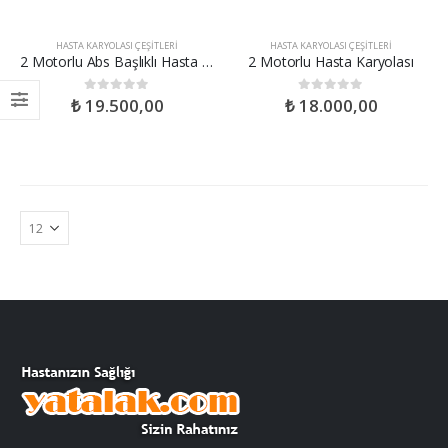
HASTA KARYOLASI ÇEŞITLERI
HASTA KARYOLASI ÇEŞITLERI
2 Motorlu Abs Başlıklı Hasta Karyolası
2 Motorlu Hasta Karyolası
₺
19.500,00
₺
18.000,00
0
out of 5
0
out of 5