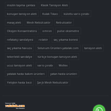
insülin taşıma çantası
Klasik Tansiyon Aleti
konuşan tansiyon aleti
Kulak Tıkacı
külotlu varis çorabı
masaj aleti
Mesh Nebülizatör
Nebulizatör
Oksijen Konsantratörü
omron
pulse oksimetre
refakatçi sandalyesi
rolatör
saç yıkama bonesi
saç yıkama havuzu
Solunum Ürünleri-yatalak.com
tansiyon aleti
tekerlekli sandalye
türkçe konuşan tansiyon aleti
ucuz tansiyon aleti
varis çorabı
Wollex
yatalak hasta bakım ürünleri
yatan hasta ürünleri
Yetişkin hasta bezi
Şarjlı Mesh Nebulizatör
Tek Tıkla Ödeme Kolaylığı