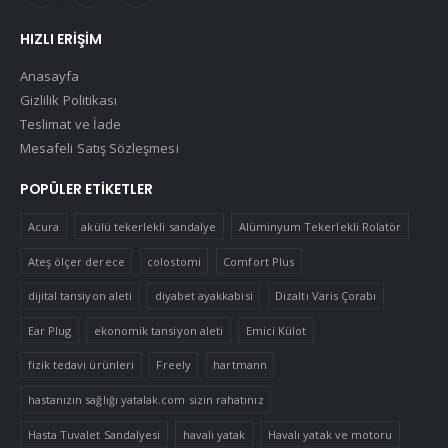
HIZLI ERIŞIM
Anasayfa
Gizlilik Politikası
Teslimat ve İade
Mesafeli Satış Sözleşmesi
POPÜLER ETIKETLER
Acura
akülü tekerlekli sandalye
Alüminyum Tekerlekli Rolatör
Ateş ölçer derece
colostomi
Comfort Plus
dijital tansiyon aleti
diyabet ayakkabisi
Dizaltı Varis Çorabı
Ear Plug
ekonomik tansiyon aleti
Emici Külot
fizik tedavi ürünleri
Freely
hartmann
hastanızın sağlığı yatalak.com sizin rahatınız
Hasta Tuvalet Sandalyesi
havalı yatak
Havalı yatak ve motoru