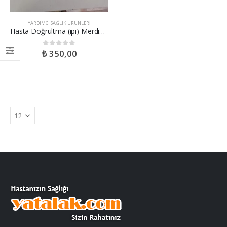
YARDIMCI SAĞLIK ÜRÜNLERI
Hasta Doğrultma (ipi) Merdiveni
₺
350,00
0
out of 5