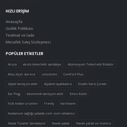
HIZLI ERIŞIM
Anasayfa
Gizlilik Politikası
Teslimat ve İade
Mesafeli Satış Sözleşmesi
POPÜLER ETIKETLER
Acura
akülü tekerlekli sandalye
Alüminyum Tekerlekli Rolatör
Ateş ölçer derece
colostomi
Comfort Plus
dijital tansiyon aleti
diyabet ayakkabisi
Dizaltı Varis Çorabı
Ear Plug
ekonomik tansiyon aleti
Emici Külot
fizik tedavi ürünleri
Freely
hartmann
hastanızın sağlığı yatalak.com sizin rahatınız
Hasta Tuvalet Sandalyesi
havalı yatak
Havalı yatak ve motoru