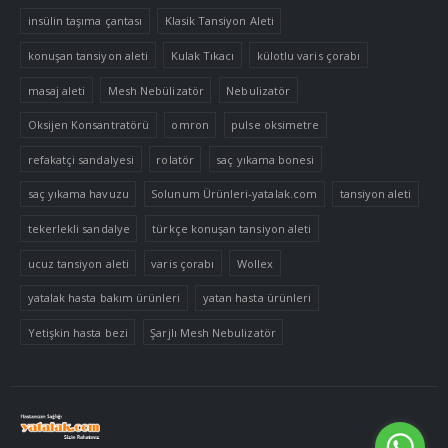
insülin taşıma çantası
Klasik Tansiyon Aleti
konuşan tansiyon aleti
Kulak Tıkacı
külotlu varis çorabı
masaj aleti
Mesh Nebülizatör
Nebulizatör
Oksijen Konsantratörü
omron
pulse oksimetre
refakatçi sandalyesi
rolatör
saç yıkama bonesi
saç yıkama havuzu
Solunum Ürünleri-yatalak.com
tansiyon aleti
tekerlekli sandalye
türkçe konuşan tansiyon aleti
ucuz tansiyon aleti
varis çorabı
Wollex
yatalak hasta bakım ürünleri
yatan hasta ürünleri
Yetişkin hasta bezi
Şarjlı Mesh Nebulizatör
Tek Tıkla Ödeme Kolaylığı