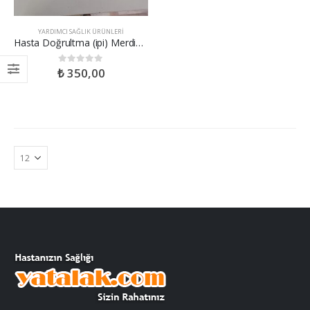
YARDIMCI SAĞLIK ÜRÜNLERI
Hasta Doğrultma (ipi) Merdiveni
₺
350,00
0
out of 5