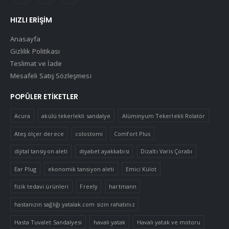
HIZLI ERIŞIM
Anasayfa
Gizlilik Politikası
Teslimat ve İade
Mesafeli Satış Sözleşmesi
POPÜLER ETIKETLER
Acura
akülü tekerlekli sandalye
Alüminyum Tekerlekli Rolatör
Ateş ölçer derece
colostomi
Comfort Plus
dijital tansiyon aleti
diyabet ayakkabisi
Dizaltı Varis Çorabı
Ear Plug
ekonomik tansiyon aleti
Emici Külot
fizik tedavi ürünleri
Freely
hartmann
hastanızın sağlığı yatalak.com sizin rahatınız
Hasta Tuvalet Sandalyesi
havalı yatak
Havalı yatak ve motoru