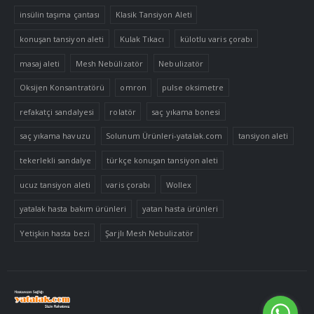
insülin taşıma çantası
Klasik Tansiyon Aleti
konuşan tansiyon aleti
Kulak Tıkacı
külotlu varis çorabı
masaj aleti
Mesh Nebülizatör
Nebulizatör
Oksijen Konsantratörü
omron
pulse oksimetre
refakatçi sandalyesi
rolatör
saç yıkama bonesi
saç yıkama havuzu
Solunum Ürünleri-yatalak.com
tansiyon aleti
tekerlekli sandalye
türkçe konuşan tansiyon aleti
ucuz tansiyon aleti
varis çorabı
Wollex
yatalak hasta bakım ürünleri
yatan hasta ürünleri
Yetişkin hasta bezi
Şarjlı Mesh Nebulizatör
Tek Tıkla Ödeme Kolaylığı