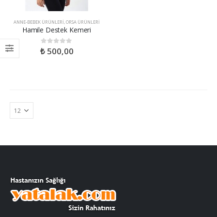
ANNE-BEBEK ÜRÜNLERI
,
ORSA ÜRÜNLERI
Hamile Destek Kemeri
₺
500,00
0
out of 5