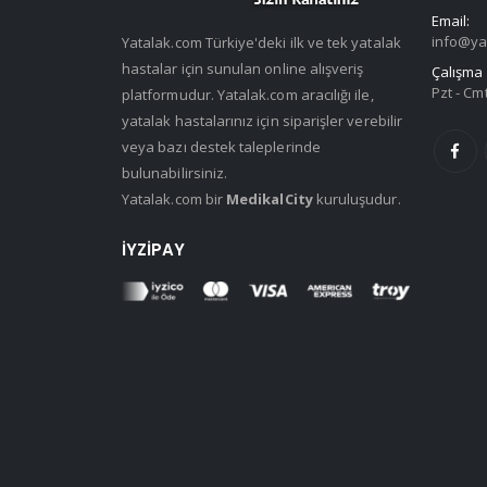
Email:
info@ya
Yatalak.com Türkiye'deki ilk ve tek yatalak
hastalar için sunulan online alışveriş
Çalışma 
Pzt - Cmt
platformudur. Yatalak.com aracılığı ile,
yatalak hastalarınız için siparişler verebilir
veya bazı destek taleplerinde
bulunabilirsiniz.
Yatalak.com bir
MedikalCity
kuruluşudur.
İYZIPAY