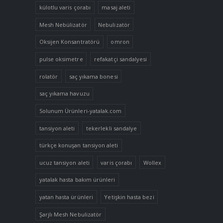
külotlu varis çorabı
masaj aleti
Mesh Nebülizatör
Nebulizatör
Oksijen Konsantratörü
omron
pulse oksimetre
refakatçi sandalyesi
rolatör
saç yıkama bonesi
saç yıkama havuzu
Solunum Ürünleri-yatalak.com
tansiyon aleti
tekerlekli sandalye
türkçe konuşan tansiyon aleti
ucuz tansiyon aleti
varis çorabı
Wollex
yatalak hasta bakım ürünleri
yatan hasta ürünleri
Yetişkin hasta bezi
Şarjlı Mesh Nebulizatör