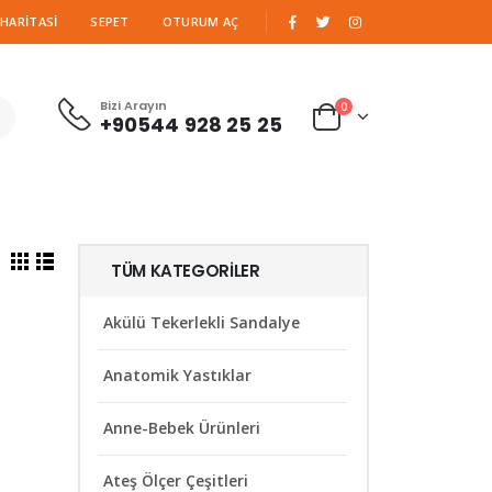
|
 HARITASI
SEPET
OTURUM AÇ
Bizi Arayın
0
+90544 928 25 25
TÜM KATEGORILER
Akülü Tekerlekli Sandalye
Anatomik Yastıklar
Anne-Bebek Ürünleri
Ateş Ölçer Çeşitleri