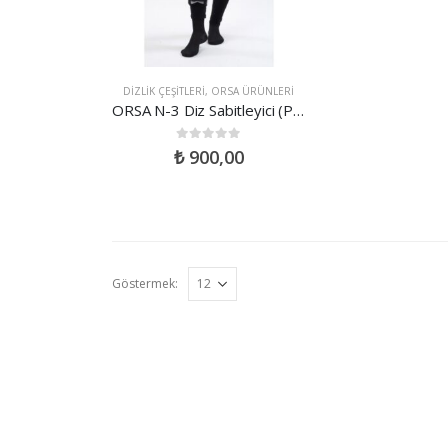
DIZLIK ÇEŞITLERI
,
ORSA ÜRÜNLERI
ORSA N-3 Diz Sabitleyici (Posterior Sheel)
0
out of 5
₺
900,00
Göstermek: