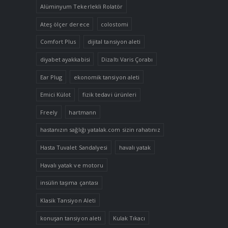
Alüminyum Tekerlekli Rolatör
Ateş ölçer derece
colostomi
Comfort Plus
dijital tansiyon aleti
diyabet ayakkabisi
Dizaltı Varis Çorabı
Ear Plug
ekonomik tansiyon aleti
Emici Külot
fizik tedavi ürünleri
Freely
hartmann
hastanızın sağlığı yatalak.com sizin rahatınız
Hasta Tuvalet Sandalyesi
havalı yatak
Havalı yatak ve motoru
insülin taşıma çantası
Klasik Tansiyon Aleti
konuşan tansiyon aleti
Kulak Tıkacı