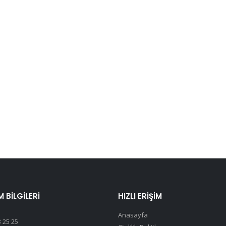
M BILGILERI
HIZLI ERIŞIM
Anasayfa
 25 25