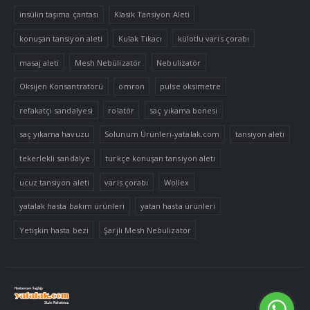
insülin taşıma çantası
Klasik Tansiyon Aleti
konuşan tansiyon aleti
Kulak Tıkacı
külotlu varis çorabı
masaj aleti
Mesh Nebülizatör
Nebulizatör
Oksijen Konsantratörü
omron
pulse oksimetre
refakatçi sandalyesi
rolatör
saç yıkama bonesi
saç yıkama havuzu
Solunum Ürünleri-yatalak.com
tansiyon aleti
tekerlekli sandalye
türkçe konuşan tansiyon aleti
ucuz tansiyon aleti
varis çorabı
Wollex
yatalak hasta bakım ürünleri
yatan hasta ürünleri
Yetişkin hasta bezi
Şarjlı Mesh Nebulizatör
Tek Tıkla Ödeme Kolaylığı