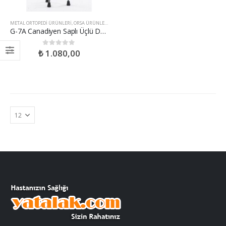
METAL ORTOPEDI ÜRÜNLERI
,
ORSA ÜRÜNLERI
G-7A Canadiyen Saplı Üçlü Denge Bastonu
₺
1.080,00
0
out of 5