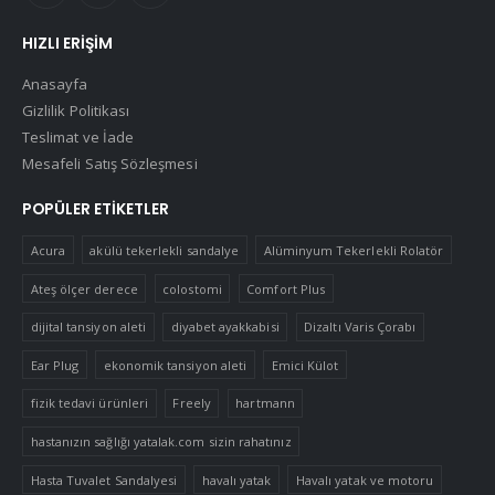
HIZLI ERIŞIM
Anasayfa
Gizlilik Politikası
Teslimat ve İade
Mesafeli Satış Sözleşmesi
POPÜLER ETIKETLER
Acura
akülü tekerlekli sandalye
Alüminyum Tekerlekli Rolatör
Ateş ölçer derece
colostomi
Comfort Plus
dijital tansiyon aleti
diyabet ayakkabisi
Dizaltı Varis Çorabı
Ear Plug
ekonomik tansiyon aleti
Emici Külot
fizik tedavi ürünleri
Freely
hartmann
hastanızın sağlığı yatalak.com sizin rahatınız
Hasta Tuvalet Sandalyesi
havalı yatak
Havalı yatak ve motoru