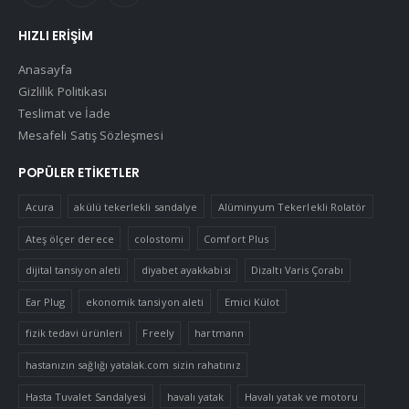
HIZLI ERIŞIM
Anasayfa
Gizlilik Politikası
Teslimat ve İade
Mesafeli Satış Sözleşmesi
POPÜLER ETIKETLER
Acura
akülü tekerlekli sandalye
Alüminyum Tekerlekli Rolatör
Ateş ölçer derece
colostomi
Comfort Plus
dijital tansiyon aleti
diyabet ayakkabisi
Dizaltı Varis Çorabı
Ear Plug
ekonomik tansiyon aleti
Emici Külot
fizik tedavi ürünleri
Freely
hartmann
hastanızın sağlığı yatalak.com sizin rahatınız
Hasta Tuvalet Sandalyesi
havalı yatak
Havalı yatak ve motoru