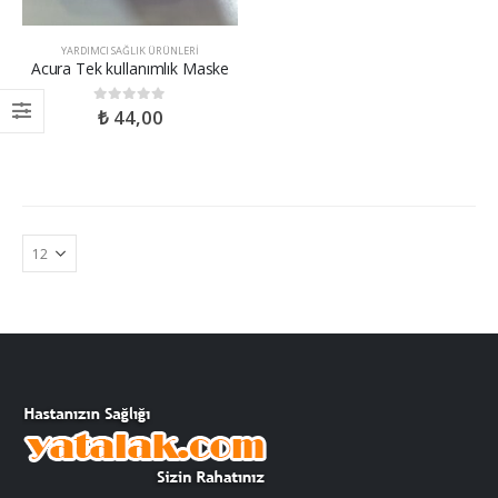
YARDIMCI SAĞLIK ÜRÜNLERI
Acura Tek kullanımlık Maske
₺
44,00
0
out of 5