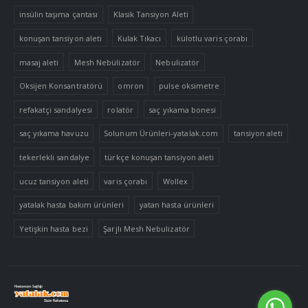
insülin taşıma çantası
Klasik Tansiyon Aleti
konuşan tansiyon aleti
Kulak Tıkacı
külotlu varis çorabı
masaj aleti
Mesh Nebülizatör
Nebulizatör
Oksijen Konsantratörü
omron
pulse oksimetre
refakatçi sandalyesi
rolatör
saç yıkama bonesi
saç yıkama havuzu
Solunum Ürünleri-yatalak.com
tansiyon aleti
tekerlekli sandalye
türkçe konuşan tansiyon aleti
ucuz tansiyon aleti
varis çorabı
Wollex
yatalak hasta bakım ürünleri
yatan hasta ürünleri
Yetişkin hasta bezi
Şarjlı Mesh Nebulizatör
Tek Tıkla Ödeme Kolaylığı