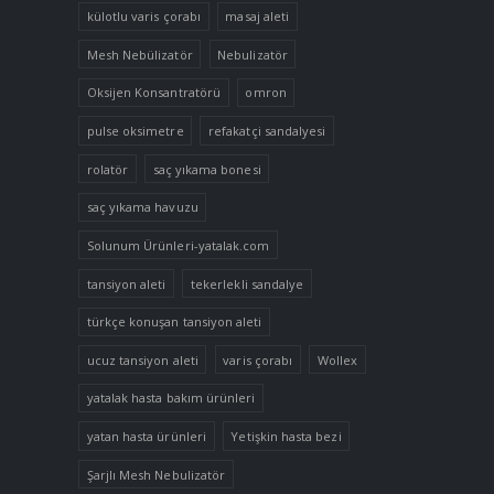
külotlu varis çorabı
masaj aleti
Mesh Nebülizatör
Nebulizatör
Oksijen Konsantratörü
omron
pulse oksimetre
refakatçi sandalyesi
rolatör
saç yıkama bonesi
saç yıkama havuzu
Solunum Ürünleri-yatalak.com
tansiyon aleti
tekerlekli sandalye
türkçe konuşan tansiyon aleti
ucuz tansiyon aleti
varis çorabı
Wollex
yatalak hasta bakım ürünleri
yatan hasta ürünleri
Yetişkin hasta bezi
Şarjlı Mesh Nebulizatör