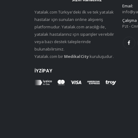
Email:
info@ya
Yatalak.com Türkiye'deki ilk ve tek yatalak
hastalar için sunulan online alışveriş
Çalışma 
Pzt - Cmt
platformudur. Yatalak.com aracılığı ile,
yatalak hastalarınız için siparişler verebilir
veya bazı destek taleplerinde
bulunabilirsiniz.
Yatalak.com bir
MedikalCity
kuruluşudur.
İYZIPAY