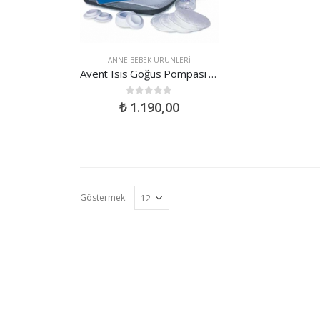
ANNE-BEBEK ÜRÜNLERI
Avent Isis Göğüs Pompası Çantalı Set
0
out of 5
₺
1.190,00
Göstermek: