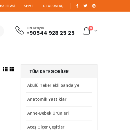
|
 HARITASI
SEPET
OTURUM AÇ
Bizi Arayın
0
+90544 928 25 25
TÜM KATEGORILER
Akülü Tekerlekli Sandalye
Anatomik Yastıklar
Anne-Bebek Ürünleri
Ateş Ölçer Çeşitleri