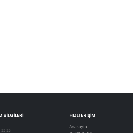
M BILGILERI
HIZLI ERIŞIM
Anasayfa
 25 25