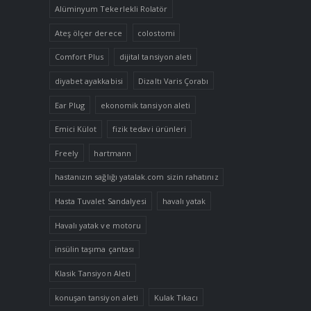
Alüminyum Tekerlekli Rolatör
Ateş ölçer derece
colostomi
Comfort Plus
dijital tansiyon aleti
diyabet ayakkabisi
Dizaltı Varis Çorabı
Ear Plug
ekonomik tansiyon aleti
Emici Külot
fizik tedavi ürünleri
Freely
hartmann
hastanızın sağlığı yatalak.com sizin rahatınız
Hasta Tuvalet Sandalyesi
havalı yatak
Havalı yatak ve motoru
insülin taşıma çantası
Klasik Tansiyon Aleti
konuşan tansiyon aleti
Kulak Tıkacı