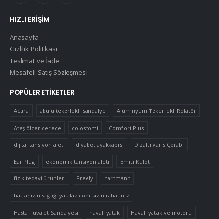
HIZLI ERIŞIM
Anasayfa
Gizlilik Politikası
Teslimat ve İade
Mesafeli Satış Sözleşmesi
POPÜLER ETIKETLER
Acura
akülü tekerlekli sandalye
Alüminyum Tekerlekli Rolatör
Ateş ölçer derece
colostomi
Comfort Plus
dijital tansiyon aleti
diyabet ayakkabisi
Dizaltı Varis Çorabı
Ear Plug
ekonomik tansiyon aleti
Emici Külot
fizik tedavi ürünleri
Freely
hartmann
hastanızın sağlığı yatalak.com sizin rahatınız
Hasta Tuvalet Sandalyesi
havalı yatak
Havalı yatak ve motoru