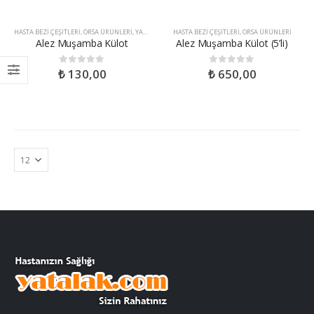
HASTA BEZI ÇEŞITLERI
,
ORSA ÜRÜNLERI
,
YARDIMCI SAĞLIK ÜRÜNLERI
HASTA BEZI ÇEŞITLERI
,
ORSA ÜRÜNLERI
Alez Muşamba Külot
Alez Muşamba Külot (5’li)
₺
130,00
₺
650,00
0
out of 5
0
out of 5