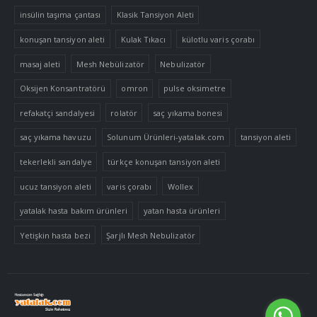
insülin taşıma çantası
Klasik Tansiyon Aleti
konuşan tansiyon aleti
Kulak Tıkacı
külotlu varis çorabı
masaj aleti
Mesh Nebülizatör
Nebulizatör
Oksijen Konsantratörü
omron
pulse oksimetre
refakatçi sandalyesi
rolatör
saç yıkama bonesi
saç yıkama havuzu
Solunum Ürünleri-yatalak.com
tansiyon aleti
tekerlekli sandalye
türkçe konuşan tansiyon aleti
ucuz tansiyon aleti
varis çorabı
Wollex
yatalak hasta bakım ürünleri
yatan hasta ürünleri
Yetişkin hasta bezi
Şarjlı Mesh Nebulizatör
Tek Tıkla Ödeme Kolaylığı