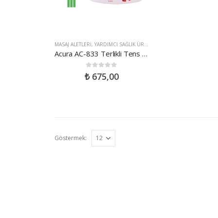
MASAJ ALETLERI
,
YARDIMCI SAĞLIK ÜRÜNLERI
Acura AC-833 Terlikli Tens Cihazı ve Masaj Aleti
0
out of 5
₺
675,00
Göstermek: