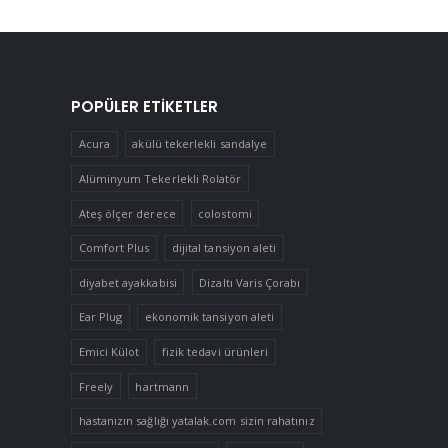
POPÜLER ETIKETLER
Acura
akülü tekerlekli sandalye
Alüminyum Tekerlekli Rolatör
Ateş ölçer derece
colostomi
Comfort Plus
dijital tansiyon aleti
diyabet ayakkabisi
Dizaltı Varis Çorabı
Ear Plug
ekonomik tansiyon aleti
Emici Külot
fizik tedavi ürünleri
Freely
hartmann
hastanızın sağlığı yatalak.com sizin rahatınız