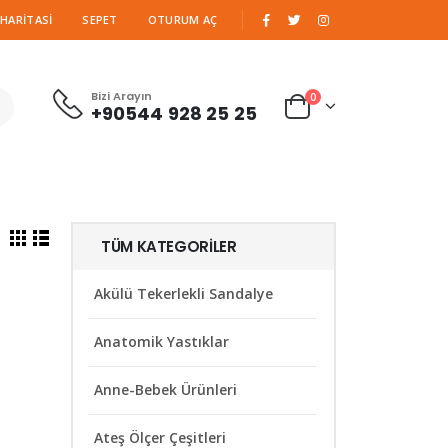
|
 HARITASI
SEPET
OTURUM AÇ
Bizi Arayın
0
+90544 928 25 25
TÜM KATEGORILER
Akülü Tekerlekli Sandalye
Anatomik Yastıklar
Anne-Bebek Ürünleri
Ateş Ölçer Çeşitleri