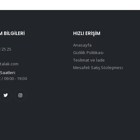
M BILGILERI
HIZLI ERIŞIM
Anasayfa
 25 25
Gizlilik Politikası
Teslimat ve İade
talak.com
Mesafeli Satış Sözleşmesi
Saatleri:
 / 09:00 - 19:00