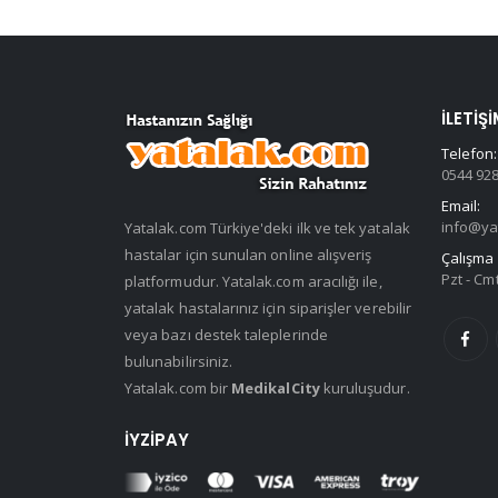
İLETIŞI
Telefon:
0544 928
Email:
info@ya
Yatalak.com Türkiye'deki ilk ve tek yatalak
hastalar için sunulan online alışveriş
Çalışma 
Pzt - Cmt
platformudur. Yatalak.com aracılığı ile,
yatalak hastalarınız için siparişler verebilir
veya bazı destek taleplerinde
bulunabilirsiniz.
Yatalak.com bir
MedikalCity
kuruluşudur.
İYZIPAY