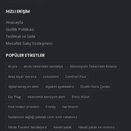
HIZLI ERIŞIM
Anasayfa
Gizlilik Politikası
Teslimat ve İade
Mesafeli Satış Sözleşmesi
POPÜLER ETIKETLER
Acura
akülü tekerlekli sandalye
Alüminyum Tekerlekli Rolatör
Ateş ölçer derece
colostomi
Comfort Plus
dijital tansiyon aleti
diyabet ayakkabisi
Dizaltı Varis Çorabı
Ear Plug
ekonomik tansiyon aleti
Emici Külot
fizik tedavi ürünleri
Freely
hartmann
hastanızın sağlığı yatalak.com sizin rahatınız
Hasta Tuvalet Sandalyesi
havalı yatak
Havalı yatak ve motoru