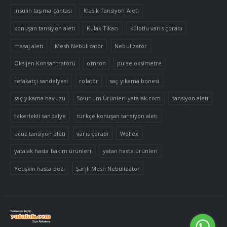
insülin taşıma çantası
Klasik Tansiyon Aleti
konuşan tansiyon aleti
Kulak Tıkacı
külotlu varis çorabı
masaj aleti
Mesh Nebülizatör
Nebulizatör
Oksijen Konsantratörü
omron
pulse oksimetre
refakatçi sandalyesi
rolatör
saç yıkama bonesi
saç yıkama havuzu
Solunum Ürünleri-yatalak.com
tansiyon aleti
tekerlekli sandalye
türkçe konuşan tansiyon aleti
ucuz tansiyon aleti
varis çorabı
Wollex
yatalak hasta bakım ürünleri
yatan hasta ürünleri
Yetişkin hasta bezi
Şarjlı Mesh Nebulizatör
Tek Tıkla Ödeme Kolaylığı