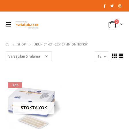
0
EV
SHOP
ÜRÜN ETIKETI -
25X127MM OMNISTRIP
-12%
STOKTA YOK